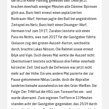
die letzte Kieler Führung gewesen sein. Denn jetzt
brachen innerhalb weniger Minuten alle Dämme: Björnsen
glich aus, Buric hielt erneut einen unplatzierten
Rückraum-Wurf, Herman jagte den Ball bei angedrohtem
Zeitspiel ins Netz, Buric hielt einen Dissinger-Wurf,
Hermann traf zum 19:17, Zarabec leistete sich einen
Pass ins Nichts, was zum 20:17 für die Gastgeber führte.
Gislason zog den grünen Auszeit-Karton, wechselte
durch, brachte Lukas Nilsson, Ole Rahmel sowie erneut
Bilyk und Vujin. Doch dieses Mal wirkte die Auszeit nicht:
Übermotiviert leistete sich Nilsson drei Fehler innerhalb
kürzester Zeit. Und auch die Defensive war jetzt nicht
mehr auf der Höhe: Ein ums andere Mal parierte der zur
Pause gekommene Niklas Landin, doch die Abpraller
landeten beinahe ausnahmslos bei den Grün-Weißen. Die
Folge: Der THW lud die HSG zum Torewerfen ein - und
wurde überrannt. Zwei eigenen Treffern in 13 Minuten
standen acht der Gastgeber gegenüber, das 25:19 durch