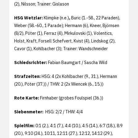
(2), Nilsson; Trainer: Gislason
HSG Wetzlar:
Klimpke (n.e.)
,
Buric (1.-58., 22 Paraden),
Weber (58.-60., 1 Parade); Hermann (6), Kneer, Björnsen
(8/2), Pöter (1), Ferraz (4), Mirkulovski (1), Volentics,
Holst, Kraft, Forsell Schefvert, Kvist (4), Lindskog (2),
Cavor (1), Kohlbacher (3);
Trainer: Wandschneider
Schiedsrichter:
Fabian Baumgart / Sascha Wild
Strafzeiten:
HSG: 4 (2x Kohlbacher (9., 31.), Hermann
(20.), Pöter (37.)) / THW: 2 (2x Wiencek (6., 15.))
Rote Karte:
Firnhaber (grobes Foulspiel (36.))
Siebenmeter:
HSG: 2/2 / THW: 4/4
Spielfilm:
0:1 (2.), 4:1 (7.), 4:4 (10.), 4:5 (14.), 6:7 (18.), 8:9
(20.), 9:10 (24.), 10:11, 12:11 (27.), 12:12, 14:12 (29.),