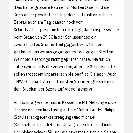
"Das hätte größere Räume für Morten Olsen und die
Kreisläufer geschaffen." In jedem Fall fühlten sich die
Zebras auch am Tag danach noch vom
Schiedsrichtergespann benachteiligt, das beispielsweise
beim Stand von 29:30 in der Schlussphase ein
zweifelhaftes Stürmerfoul gegen Lukas Nilsson
geahndet, ein vorausgegangenes Foul gegen Steffen
Weinhold allerdings nicht gepfiffen hatte. "Natürlich
haben wir viele Bälle verworfen, aber die Schiedsrichter
sollen trotzdem unparteiisch bleiben", so Gislason. Auch
THW-Geschäftsführer Thorsten Storm zeigte sich nach
dem Studium der Szene auf Video "genervt".
Am Sonntag wartet nun in Kassel die MT Melsungen. Die
Hessen müssen kurzfristig auf die Müller-Brüder Philipp
(Schultereckgelenkssprengung) und Michael
(Knöchelbruch nach Roller-Unfall) verzichten und mühen
sich bisher schwerfälliger als erwartet durch die Saison.