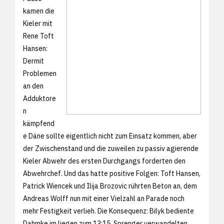
kamen die
Kieler mit
Rene Toft
Hansen:
Dermit
Problemen
an den
Adduktore
n
kämpfend
e Däne sollte eigentlich nicht zum Einsatz kommen, aber
der Zwischenstand und die zuweilen zu passiv agierende
Kieler Abwehr des ersten Durchgangs forderten den
Abwehrchef. Und das hatte positive Folgen: Toft Hansen,
Patrick Wiencek und Ilija Brozovic rührten Beton an, dem
Andreas Wolff nun mit einer Vielzahl an Parade noch
mehr Festigkeit verlieh. Die Konsequenz: Bilyk bediente
Dahmke im liegen zum 13:15, Sprenger verwandelten