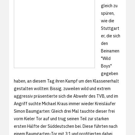
gleich zu
spüren,
wie die
Stuttgart
er, die sich
den
Beinamen
"Wild
Boys"
gegeben
haben, an diesem Tag ihren Kampf um den Klassenerhalt
gestalten wollten: Bissig. zuweilen wild und extrem
aggressiv präsentierte sich die Abwehr des TVB, und im
Angriff suchte Michael Kraus immer wieder Kreisläufer
Simon Baumgarten: Gleich drei Mal tauchte dieser frei
vorm Kieler Tor auf und trug seinen Teil zur starken
ersten Hälfte der Süddeutschen bei. Diese führten nach
einem Baumgarten-Tor mit 3:1 und profitierten dabei