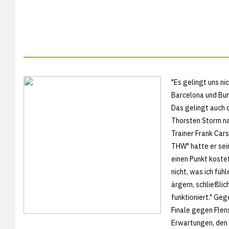
"Es gelingt uns n
Barcelona und Bun
Das gelingt auch 
Thorsten Storm n
Trainer Frank Cars
THW" hatte er sein
einen Punkt kostet
nicht, was ich füh
ärgern, schließlic
funktioniert." Ge
Finale gegen Flens
Erwartungen, den 