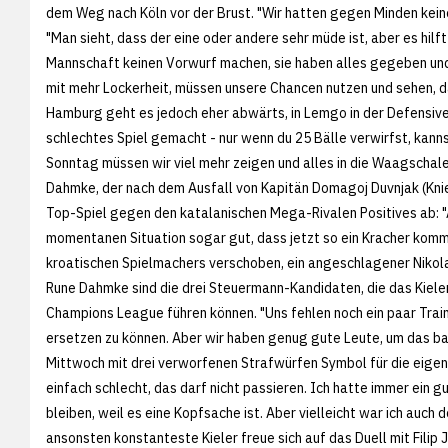
dem Weg nach Köln vor der Brust. "Wir hatten gegen Minden kein
"Man sieht, dass der eine oder andere sehr müde ist, aber es hilf
Mannschaft keinen Vorwurf machen, sie haben alles gegeben und
mit mehr Lockerheit, müssen unsere Chancen nutzen und sehen, da
Hamburg geht es jedoch eher abwärts, in Lemgo in der Defensive
schlechtes Spiel gemacht - nur wenn du 25 Bälle verwirfst, kan
Sonntag müssen wir viel mehr zeigen und alles in die Waagschale
Dahmke, der nach dem Ausfall von Kapitän Domagoj Duvnjak (Kni
Top-Spiel gegen den katalanischen Mega-Rivalen Positives ab: "Am
momentanen Situation sogar gut, dass jetzt so ein Kracher kommt
kroatischen Spielmachers verschoben, ein angeschlagener Nikol
Rune Dahmke sind die drei Steuermann-Kandidaten, die das Kieler
Champions League führen können. "Uns fehlen noch ein paar Train
ersetzen zu können. Aber wir haben genug gute Leute, um das b
Mittwoch mit drei verworfenen Strafwürfen Symbol für die eig
einfach schlecht, das darf nicht passieren. Ich hatte immer ein g
bleiben, weil es eine Kopfsache ist. Aber vielleicht war ich auch
ansonsten konstanteste Kieler freue sich auf das Duell mit Filip J