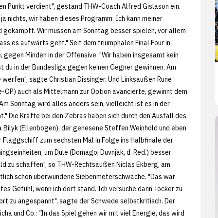
en Punkt verdient", gestand THW-Coach Alfred Gislason ein.
t ja nichts, wir haben dieses Programm. Ich kann meiner
 gekämpft. Wir müssen am Sonntag besser spielen, vor allem
ss es aufwärts geht." Seit dem triumphalen Final Four in
, gegen Minden in der Offensive. "Wir haben insgesamt kein
nst du in der Bundesliga gegen keinen Gegner gewinnen. Am
 werfen", sagte Christian Dissinger. Und Linksaußen Rune
e-OP) auch als Mittelmann zur Option avancierte, gewinnt dem
 Sonntag wird alles anders sein, vielleicht ist es in der
." Die Kräfte bei den Zebras haben sich durch den Ausfall des
a Bilyk (Ellenbogen), der genesene Steffen Weinhold und eben
 Flaggschiff zum sechsten Mal in Folge ins Halbfinale der
ingseinheiten, um Dule (Domagoj Duvnjak, d. Red.) besser
ald zu schaffen", so THW-Rechtsaußen Niclas Ekberg, am
entlich schon überwundene Siebenmeterschwäche. "Das war
utes Gefühl, wenn ich dort stand. Ich versuche dann, locker zu
 dort zu angespannt", sagte der Schwede selbstkritisch. Der
icha und Co.: "In das Spiel gehen wir mit viel Energie, das wird