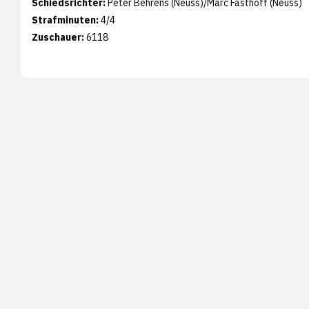
Schiedsrichter:
Peter Behrens (Neuss)/Marc Fasthoff (Neuss)
Strafminuten:
4/4
Zuschauer:
6118