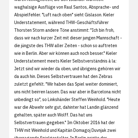
waghalsige Ausflüge von Raul Santos, Absprache- und
Abspielfehler. "Luft nach oben" sieht Gislason. Kieler
Understatement, während THW-Geschäftsführer
Thorsten Storm andere Töne anstimmt: "Ich bin froh,
dass wir nach kurzer Zeit mit dieser jungen Mannschaft -
die jüngste des THW aller Zeiten - schon so auftreten
wie in Berlin. Aber wir können auch noch besser." Kieler
Understatement meets Kieler Selbstverständnis à la:
Jetzt sind wir wieder da oben, und übrigens gehören wir
da auch hin. Dieses Selbstvertrauen hat den Zebras
zuletzt gefehlt. "Wir haben das Spiel weiter dominiert,
uns nicht beirren lassen. Das war aber in Barcelona nicht
unbedingt so", so Linkshänder Steffen Weinhold. "Heute
war die Abwehr sehr gut, dahinter hat Landin glänzend
gehalten, später auch Wolff. Das hat uns
Selbstvertrauen gegeben." Im Oktober 2016 hat der
THW mit Weinhold und Kapitän Domagoj Duvnjak zwei
überragende Spielgestalter. In Berlin zeigte der