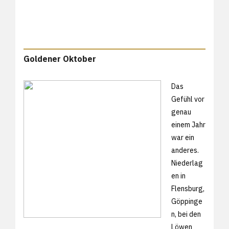
Goldener Oktober
Das
Gefühl vor
genau
einem Jahr
war ein
anderes.
Niederlag
en in
Flensburg,
Göppinge
n, bei den
Löwen