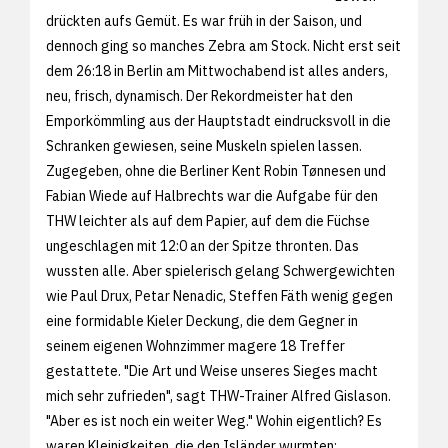
drückten aufs Gemüt. Es war früh in der Saison, und
dennoch ging so manches Zebra am Stock. Nicht erst seit
dem 26:18 in Berlin am Mittwochabend ist alles anders,
neu, frisch, dynamisch. Der Rekordmeister hat den
Emporkömmling aus der Hauptstadt eindrucksvoll in die
Schranken gewiesen, seine Muskeln spielen lassen.
Zugegeben, ohne die Berliner Kent Robin Tønnesen und
Fabian Wiede auf Halbrechts war die Aufgabe für den
THW leichter als auf dem Papier, auf dem die Füchse
ungeschlagen mit 12:0 an der Spitze thronten. Das
wussten alle. Aber spielerisch gelang Schwergewichten
wie Paul Drux, Petar Nenadic, Steffen Fäth wenig gegen
eine formidable Kieler Deckung, die dem Gegner in
seinem eigenen Wohnzimmer magere 18 Treffer
gestattete. "Die Art und Weise unseres Sieges macht
mich sehr zufrieden", sagt THW-Trainer Alfred Gislason.
"Aber es ist noch ein weiter Weg." Wohin eigentlich? Es
waren Kleinigkeiten, die den Isländer wurmten: