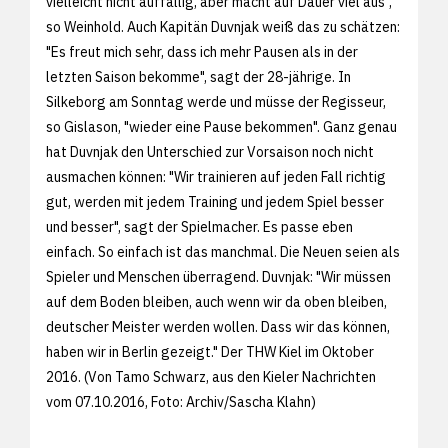
vielleicht nicht auffällig, aber macht auf Dauer viel aus",
so Weinhold. Auch Kapitän Duvnjak weiß das zu schätzen:
"Es freut mich sehr, dass ich mehr Pausen als in der
letzten Saison bekomme", sagt der 28-jährige. In
Silkeborg am Sonntag werde und müsse der Regisseur,
so Gislason, "wieder eine Pause bekommen". Ganz genau
hat Duvnjak den Unterschied zur Vorsaison noch nicht
ausmachen können: "Wir trainieren auf jeden Fall richtig
gut, werden mit jedem Training und jedem Spiel besser
und besser", sagt der Spielmacher. Es passe eben
einfach. So einfach ist das manchmal. Die Neuen seien als
Spieler und Menschen überragend. Duvnjak: "Wir müssen
auf dem Boden bleiben, auch wenn wir da oben bleiben,
deutscher Meister werden wollen. Dass wir das können,
haben wir in Berlin gezeigt." Der THW Kiel im Oktober
2016. (Von Tamo Schwarz, aus den
Kieler Nachrichten
vom 07.10.2016, Foto: Archiv/
Sascha Klahn)