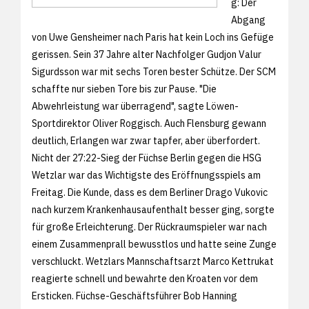
g: Der
Abgang
von Uwe Gensheimer nach Paris hat kein Loch ins Gefüge
gerissen. Sein 37 Jahre alter Nachfolger Gudjon Valur
Sigurdsson war mit sechs Toren bester Schütze. Der SCM
schaffte nur sieben Tore bis zur Pause. "Die
Abwehrleistung war überragend", sagte Löwen-
Sportdirektor Oliver Roggisch. Auch Flensburg gewann
deutlich, Erlangen war zwar tapfer, aber überfordert.
Nicht der 27:22-Sieg der Füchse Berlin gegen die HSG
Wetzlar war das Wichtigste des Eröffnungsspiels am
Freitag. Die Kunde, dass es dem Berliner Drago Vukovic
nach kurzem Krankenhausaufenthalt besser ging, sorgte
für große Erleichterung. Der Rückraumspieler war nach
einem Zusammenprall bewusstlos und hatte seine Zunge
verschluckt. Wetzlars Mannschaftsarzt Marco Kettrukat
reagierte schnell und bewahrte den Kroaten vor dem
Ersticken. Füchse-Geschäftsführer Bob Hanning