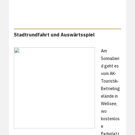
Stadtrundfahrt und Auswärtsspiel
Am
Sonnaben
d geht es
vom AK-
Touristik-
Betriebsg
elände in
Wellsee,
wo
kostenlos
e
Parkplätz