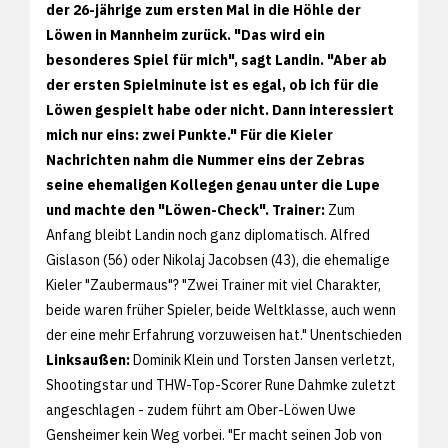
der 26-jährige zum ersten Mal in die Höhle der
Löwen in Mannheim zurück. "Das wird ein
besonderes Spiel für mich", sagt Landin. "Aber ab
der ersten Spielminute ist es egal, ob ich für die
Löwen gespielt habe oder nicht. Dann interessiert
mich nur eins: zwei Punkte." Für die Kieler
Nachrichten nahm die Nummer eins der Zebras
seine ehemaligen Kollegen genau unter die Lupe
und machte den "Löwen-Check".
Trainer:
Zum
Anfang bleibt Landin noch ganz diplomatisch. Alfred
Gislason (56) oder Nikolaj Jacobsen (43), die ehemalige
Kieler "Zaubermaus"? "Zwei Trainer mit viel Charakter,
beide waren früher Spieler, beide Weltklasse, auch wenn
der eine mehr Erfahrung vorzuweisen hat." Unentschieden
Linksaußen:
Dominik Klein und Torsten Jansen verletzt,
Shootingstar und THW-Top-Scorer Rune Dahmke zuletzt
angeschlagen - zudem führt am Ober-Löwen Uwe
Gensheimer kein Weg vorbei. "Er macht seinen Job von