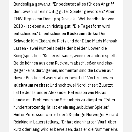
Bundesliga gewählt. "Er bedeutet alles für den Angriff
der Löwen, ist ein richtig guter Spieler geworden." Aber:
THW-Regisseur Domagoj Duvnjak - Welthandballer von
2013 - ist eben auch richtig gut. "Die Tagesform wird
entscheiden." Unentschieden
Rückraum links:
Der
Schwede Kim Ekdahl du Rietz und der Däne Mads Mensah
Larsen - zwei Kumpels bekleiden bei den Löwen die
Königsposition. "Keiner ist sauer, wenn der andere spielt.
Beide können aus dem Rückraum abschließen und eins-
gegen-eins durchgehen, momentan sind die Löwen auf
dieser Position etwas stabiler besetzt." Vorteil Löwen
Rückraum rechts:
Und noch zwei Nordlichter: Zuletzt
hatte der Isländer Alexander Petersson wie Niklas
Landin mit Problemen am Schambein zu kämpfen. "Ist er
hundertprozentig fit, ist er ein unglaublicher Spieler."
Hinter Petersson wartet der 23-jährige Norweger Harald
Reinkind in Lauerstellung. "Er hat einen harten Wurf, über
kurz oder lang wird er beweisen, dass er die Nummer eins