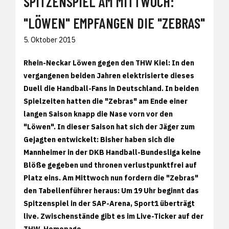
SPITZENSPIEL AM MITTWOCH:
"LÖWEN" EMPFANGEN DIE "ZEBRAS"
5. Oktober 2015
Rhein-Neckar Löwen gegen den THW Kiel: In den
vergangenen beiden Jahren elektrisierte dieses
Duell die Handball-Fans in Deutschland. In beiden
Spielzeiten hatten die "Zebras" am Ende einer
langen Saison knapp die Nase vorn vor den
"Löwen". In dieser Saison hat sich der Jäger zum
Gejagten entwickelt: Bisher haben sich die
Mannheimer in der DKB Handball-Bundesliga keine
Blöße gegeben und thronen verlustpunktfrei auf
Platz eins. Am Mittwoch nun fordern die "Zebras"
den Tabellenführer heraus: Um 19 Uhr beginnt das
Spitzenspiel in der SAP-Arena, Sport1 überträgt
live. Zwischenstände gibt es im Live-Ticker auf der
THW-Homepage.