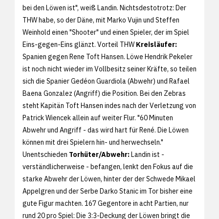
bei den Löwen ist", weiß Landin. Nichtsdestotrotz: Der
THW habe, so der Däne, mit Marko Vujin und Steffen
Weinhold einen "Shooter" und einen Spieler, der im Spiel
Eins-gegen-Eins glänzt. Vorteil THW
Kreisläufer:
Spanien gegen Rene Toft Hansen. Löwe Hendrik Pekeler
ist noch nicht wieder im Vollbesitz seiner Kräfte, so teilen
sich die Spanier Gedéon Guardiola (Abwehr) und Rafael
Baena Gonzalez (Angriff) die Position. Bei den Zebras
steht Kapitän Toft Hansen indes nach der Verletzung von
Patrick Wiencek allein auf weiter Flur. "60 Minuten
Abwehr und Angriff - das wird hart für René. Die Löwen
können mit drei Spielern hin- und herwechseln."
Unentschieden
Torhüter/Abwehr:
Landin ist -
verständlicherweise - befangen, lenkt den Fokus auf die
starke Abwehr der Löwen, hinter der der Schwede Mikael
Appelgren und der Serbe Darko Stanic im Tor bisher eine
gute Figur machten. 167 Gegentore in acht Partien, nur
rund 20 pro Spiel: Die 3:3-Deckung der Löwen bringt die