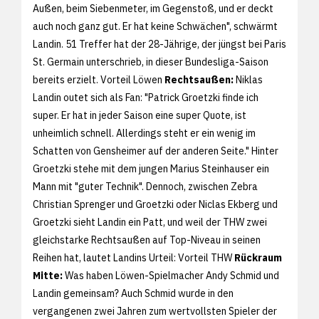
Außen, beim Siebenmeter, im Gegenstoß, und er deckt
auch noch ganz gut. Er hat keine Schwächen", schwärmt
Landin. 51 Treffer hat der 28-Jährige, der jüngst bei Paris
St. Germain unterschrieb, in dieser Bundesliga-Saison
bereits erzielt. Vorteil Löwen
Rechtsaußen:
Niklas
Landin outet sich als Fan: "Patrick Groetzki finde ich
super. Er hat in jeder Saison eine super Quote, ist
unheimlich schnell. Allerdings steht er ein wenig im
Schatten von Gensheimer auf der anderen Seite." Hinter
Groetzki stehe mit dem jungen Marius Steinhauser ein
Mann mit "guter Technik". Dennoch, zwischen Zebra
Christian Sprenger und Groetzki oder Niclas Ekberg und
Groetzki sieht Landin ein Patt, und weil der THW zwei
gleichstarke Rechtsaußen auf Top-Niveau in seinen
Reihen hat, lautet Landins Urteil: Vorteil THW
Rückraum
Mitte:
Was haben Löwen-Spielmacher Andy Schmid und
Landin gemeinsam? Auch Schmid wurde in den
vergangenen zwei Jahren zum wertvollsten Spieler der