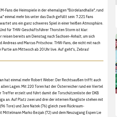
CM-Fans die Heimspiele in der ehemaligen "Bördelandhalle", rund
" einmal mehr bis unter das Dach gefüllt sein: 7.221 Fans
artet uns ein ganz schweres Spiel in einer heißen Atmosphäre.
 Und für THW-Geschäftsführer Thorsten Storm ist klar:
er reisen bereits am Dienstag nach Sachsen-Anhalt, um sich
ind Andreas und Marcus Pritschow. THW-Fans, die nicht mit nach
 Partie am Mittwoch ab 20 Uhr live. Auf geht's, Zebras!
an hat einmal mehr Robert Weber: Der Rechtsaußen trifft auch
 allen Lagen. Mit 220 Toren hat der Österreicher rund ein Viertel
 Treffer erzielt und führt damit die Torschützenliste der DKB
a an. Auf Platz zwei und drei der internen Rangliste stehen mit
(96 Tore) und Jure Natek (76) gleich zwei Rückraum-
mit Mittelmann Marko Bezjak (72) und dem Neuzugang Espen Lie