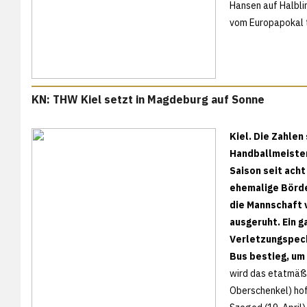
Hansen auf Halbli
vom Europapokal 
KN: THW Kiel setzt in Magdeburg auf Sonne
Kiel. Die Zahle
Handballmeister
Saison seit acht
ehemalige Börde
die Mannschaft 
ausgeruht. Ein 
Verletzungspech
Bus bestieg, um
wird das etatmäßi
Oberschenkel) hof