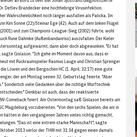
 wieder an Bord zu sein. Bei Johan Sjöstrand diagnostizierte
r. Detlev Brandecker eine hochfiebrige Virusinfektion.
her Wahrscheinlichkeit noch länger ausfallen als Palicka. Im
nn Kim Sonne (22)/Steinar Ege (42). Auch auf dem linken Flügel
t (2001) und zum Champions-League-Sieg (2002) führte, wohl
 auch Rune Dahmke (Außenbandanriss) auszufallen. Der Kieler
stersonntag aufgewärmt, dann aber doch abgewunken. "Er hat
", sagte Gislason. "Ich gehe im Moment davon aus, dass er
 erneut mit Rückraumspieler Rasmus Lauge und Christian Sprenger
die Löwen und den Bergischen HC (1. April, 32:17) eine gute
prenger, der am Montag seinen 32. Geburtstag feierte. "Aber
s." Sonderlich viele Gedanken über die richtige Wurftechnik
 entscheiden." Denkbar ist auch, dass der reaktivierte
 THW-Comeback feiert. Am Ostermontag saß Gislason bereits um
 Magdeburg vorzubereiten. "Von den sechs Spielen, die wir in
en hätten in den vergangenen Jahren vieles richtig gemacht,
elungen. "Das ist eine extrem starke Mannschaft", sagte
m Oktober 2013 verlor der THW mit 31:34 gegen einen damals