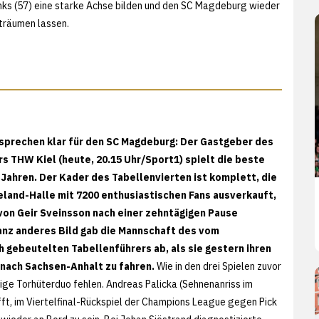
nks (57) eine starke Achse bilden und den SC Magdeburg wieder
träumen lassen.
n sprechen klar für den SC Magdeburg: Der Gastgeber des
s THW Kiel (heute, 20.15 Uhr/Sport1) spielt die beste
 Jahren. Der Kader des Tabellenvierten ist komplett, die
land-Halle mit 7200 enthusiastischen Fans ausverkauft,
von Geir Sveinsson nach einer zehntägigen Pause
ganz anderes Bild gab die Mannschaft des vom
 gebeutelten Tabellenführers ab, als sie gestern ihren
 nach Sachsen-Anhalt zu fahren.
Wie in den drei Spielen zuvor
ge Torhüterduo fehlen. Andreas Palicka (Sehnenanriss im
ft, im Viertelfinal-Rückspiel der Champions League gegen Pick