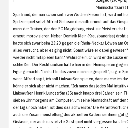
Szeged (19. April)
Mannschaftsarzt D
Sjöstrand, der nun schon seit zwei Wochen Fieber hat, wird mit ho
Spitzenspiel setzt Alfred Gislason deshalb erneut auf das Gespa
muss der Trainer, der den SC Magdeburg einst zur Meisterschaf
erneut improvisieren. Neben Dominik Klein (Kreuzbandriss) droht
hatte sich zwar beim 23:23 gegen die Rhein-Neckar Löwen am O
alles versucht, aber es ging nicht. Sonst wäre er dabei gewesen
wieder nicht mitspielen kann." Wahrscheinlich wird er die Lücke
schließen. Der Rechtsaußen hatte hier in den Heimspielen gegen 
Figur gemacht. "Ich hatte das zuvor noch nie gespielt", sagte S
wenn Alfred sagt, ich soll Linksaußen spielen, dann mache ich da
könne er sich aber nicht machen. "Ich muss das jedes Mal intuitiv
Linksaußen Henrik Lundström (35) nach knapp drei Jahren sein
sieben Uhr morgens am Computer, um seine Mannschaft auf den SC
der Liga noch haben, ist dies das schwerste." Die Verantwortlich
auch die Zusammenstellung des aktuellen Kaders sei ihnen gut g
Gislason, der auch das letzte Gastspiel nicht vergessen hat. I