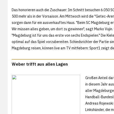
Das honorieren auch die Zuschauer: Im Schnitt besuchen 6.050 S
500 mehr als in der Vorsaison. Am Mittwoch wird die "Getec-Arena
sorgen dann für ein ausverkauftes Haus. "Beim SC Magdeburg erw
Wir müssen alles geben, um dort zu gewinnen", sagt Marko Vujin.
"Magdeburg ist für uns das erste von sechs Endspielen." Die Kiel
optimal auf das Spiel vorzubereiten. Schiedsrichter der Partie s
Magdeburg reisen, können live am TV mitfiebern: Sport1 zeigt die
Weber trifft aus allen Lagen
Großen Anteil dar
in diesem Jahr aus
aller Magdeburger
Handball-Bundeslig
Andreas Rojewski 
Linkshänder, die 