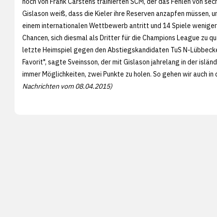
noch von Frank Carstens trainierten SCM, der das Fehlen von se
Gislason weiß, dass die Kieler ihre Reserven anzapfen müssen, 
einem internationalen Wettbewerb antritt und 14 Spiele weniger 
Chancen, sich diesmal als Dritter für die Champions League zu qu
letzte Heimspiel gegen den Abstiegskandidaten TuS N-Lübbecke 
Favorit", sagte Sveinsson, der mit Gislason jahrelang in der islä
immer Möglichkeiten, zwei Punkte zu holen. So gehen wir auch in 
Nachrichten vom 08.04.2015)