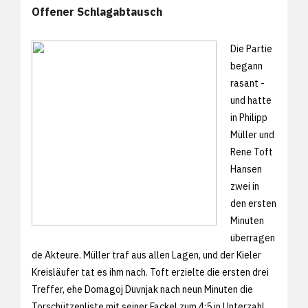
Offener Schlagabtausch
Die Partie
begann
rasant -
und hatte
in Philipp
Müller und
Rene Toft
Hansen
zwei in
den ersten
Minuten
überragen
de Akteure. Müller traf aus allen Lagen, und der Kieler
Kreisläufer tat es ihm nach. Toft erzielte die ersten drei
Treffer, ehe Domagoj Duvnjak nach neun Minuten die
Torschützenliste mit seiner Fackel zum 4:5 in Unterzahl