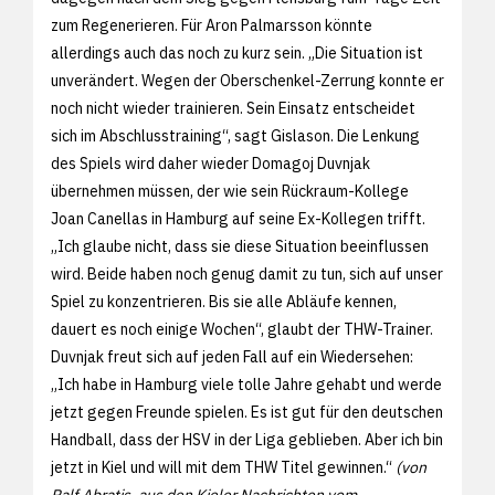
zum Regenerieren. Für Aron Palmarsson könnte
allerdings auch das noch zu kurz sein. „Die Situation ist
unverändert. Wegen der Oberschenkel-Zerrung konnte er
noch nicht wieder trainieren. Sein Einsatz entscheidet
sich im Abschlusstraining“, sagt Gislason. Die Lenkung
des Spiels wird daher wieder Domagoj Duvnjak
übernehmen müssen, der wie sein Rückraum-Kollege
Joan Canellas in Hamburg auf seine Ex-Kollegen trifft.
„Ich glaube nicht, dass sie diese Situation beeinflussen
wird. Beide haben noch genug damit zu tun, sich auf unser
Spiel zu konzentrieren. Bis sie alle Abläufe kennen,
dauert es noch einige Wochen“, glaubt der THW-Trainer.
Duvnjak freut sich auf jeden Fall auf ein Wiedersehen:
„Ich habe in Hamburg viele tolle Jahre gehabt und werde
jetzt gegen Freunde spielen. Es ist gut für den deutschen
Handball, dass der HSV in der Liga geblieben. Aber ich bin
jetzt in Kiel und will mit dem THW Titel gewinnen.“
(von
Ralf Abratis, aus den Kieler Nachrichten vom