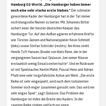
Hamburg O2-World. „Die Hamburger haben immer
noch eine sehr starke erste Sieben.“
Der schmaler
gewordene Kader der Hamburger hat in der Tat immer
noch klangvolle Namen zu bieten. Mit Johannes Bitter
sichert einer der besten deutschen Keeper das
Hamburger Tor. Auf den Außen agieren erfahrene Kräfte
wie Torsten Jansen und Nationalspieler Kevin Schmidt
(links) sowie Stefan Schröder (rechts). Am Kreis steht
Henrik Toft Hansen, Bruder von Kiels Rene, der in der
vergangenen Saison laut Gislason „bei seiner Klasse
erstaunlich wenig Einsatzzeiten hatte“. Und im Rückraum
ist mit Spielmacher Kentin Mahé, Pascal Hens und Adrian
Pfahl eine sehr torgefährliche Achse am Werk. „Die erste
Reihe ist sehr eingespielt, wird nach dem turbulenten
Sommer noch enger zusammen gerückt sein. Das wird ein
sehr enges Spiel“, sagt Gislason. Das Problem der
Hamburger ist indes die Breite des Kaders. In der
zweiten Reihe stehen vielfach nur junge