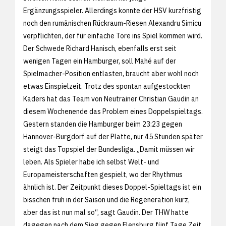
Ergänzungsspieler. Allerdings konnte der HSV kurzfristig
noch den rumänischen Rückraum-Riesen Alexandru Simicu
verpflichten, der für einfache Tore ins Spiel kommen wird.
Der Schwede Richard Hanisch, ebenfalls erst seit
wenigen Tagen ein Hamburger, soll Mahé auf der
Spielmacher-Position entlasten, braucht aber wohl noch
etwas Einspielzeit. Trotz des spontan aufgestockten
Kaders hat das Team von Neutrainer Christian Gaudin an
diesem Wochenende das Problem eines Doppelspieltags.
Gestern standen die Hamburger beim 23:23 gegen
Hannover-Burgdorf auf der Platte, nur 45 Stunden später
steigt das Topspiel der Bundesliga. „Damit müssen wir
leben. Als Spieler habe ich selbst Welt- und
Europameisterschaften gespielt, wo der Rhythmus
ähnlich ist. Der Zeitpunkt dieses Doppel-Spieltags ist ein
bisschen früh in der Saison und die Regeneration kurz,
aber das ist nun mal so“, sagt Gaudin. Der THW hatte
dagegen nach dem Sieg gegen Flensburg fünf Tage Zeit