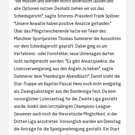
"Wir müssen und werden nichts unversucht lassen und
alle Optionen nutzen. Deshalb ziehen wir vor das
Schiedsgericht", sagte Interims-Präsident Frank Spillner:
"Unsere Anwälte haben positive Ansätze gefunden."
Über das Pfingstwochenende hatte ein Team des
Münchner Sportjuristen Thomas Summerer die Aussichten
vor dem Schiedsgericht geprüft. Dabei ging es um
Verfahrens- oder Formfehler, neue Unterlagen dürfen
nicht nachgereicht werden. "Es gibt Ansatzpunkte, die
Lizenzverweigerung aus den Angeln zu heben", sagte
Summerer dem "Hamburger Abendblatt". Damit steht die
Star-Truppe um Kapitän Pascal Hens noch nicht endgültig
als Zwangsabsteiger aus der Bundesliga fest. Da kein
vorsorglicher Lizenzantrag für die Zweite Liga gestellt
wurde, bleibt dem letztjährigen Champions-League-
Gewinner auch noch die theoretische Möglichkeit, in der
Dritten Liga anzutreten. Vorsorglich wurden am Dienstag
die Anträge für die Spielgenehmigung gestellt. Ein Start