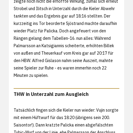
zeigte noch nicht die erhoffte Wirkung, zumal sich erneut
Strobel und Ilitsch in Unterzahl durch die Kieler Abwehr
tankten und das Ergebnis gar auf 18:16 stellten. Der
kurzzeitig ins Tor beorderte Sjöstrand machte daraufhin
wieder Platz für Palicka. Doch angefeuert von den
Rängen gelang dem Tabellen-16. nun alles: Während
Palmarsson an Katsigiannis scheiterte, erhöhten Billek
von außen und Theuerkauf vom Kreis gar auf 20:17 für
den HBW. Alfred Gislason nahm seine Auszeit, mahnte
seine Spieler zur Ruhe - es waren immerhin noch 22
Minuten zu spielen.
THW in Unterzahl zum Ausgleich
Tatsächlich fingen sich die Kieler nun wieder: Vujin sorgte
mit einem Hüftwurf für das 18:20 (übrigens sein 200.
Saisontor!). Dann kratzte Palicka einen abgefälschten
Tubic-Wurf von der Linie, ehe Palmarsson der Anschluss