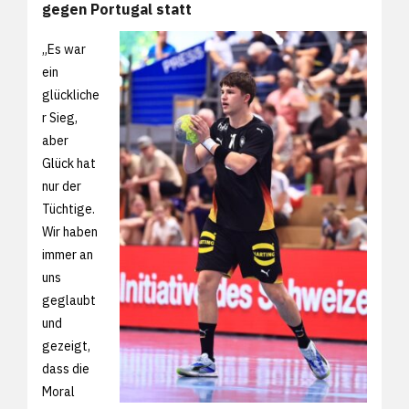
gegen Portugal statt
„Es war
ein
glückliche
r Sieg,
aber
Glück hat
nur der
Tüchtige.
Wir haben
immer an
uns
geglaubt
und
gezeigt,
dass die
Moral