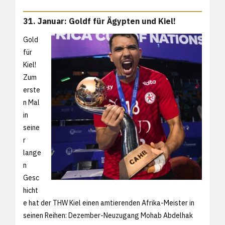
31. Januar: Goldf für Ägypten und Kiel!
Gold
für
Kiel!
Zum
erste
n Mal
in
seine
r
lange
n
Gesc
hicht
e hat der THW Kiel einen amtierenden Afrika-Meister in
seinen Reihen: Dezember-Neuzugang Mohab Abdelhak