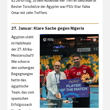
42:28-Erfolg, zu dem Abdelhak vier Treffer beisteuerte.
Bester Torschütze der Ägypter war PSG-Star Yahia
Omar mit zehn Treffern.
27. Januar: Klare Sache gegen Nigeria
Ägypten steht
im Halbfinale
der 27. Afrika-
Meisterschaft!
Wie schon in
den vorherigen
Begegnungen
hatte das
ägyptische
Team, das vom
spanischen
Erfolgscoach