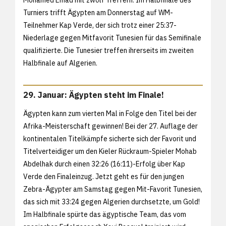
Mohamed Emad mit zwölf Treffern. Im Halbfinale des
Turniers trifft Ägypten am Donnerstag auf WM-
Teilnehmer Kap Verde, der sich trotz einer 25:37-
Niederlage gegen Mitfavorit Tunesien für das Semifinale
qualifizierte. Die Tunesier treffen ihrerseits im zweiten
Halbfinale auf Algerien.
29. Januar: Ägypten steht im Finale!
Ägypten kann zum vierten Mal in Folge den Titel bei der
Afrika-Meisterschaft gewinnen! Bei der 27. Auflage der
kontinentalen Titelkämpfe sicherte sich der Favorit und
Titelverteidiger um den Kieler Rückraum-Spieler Mohab
Abdelhak durch einen 32:26 (16:11)-Erfolg über Kap
Verde den Finaleinzug. Jetzt geht es für den jungen
Zebra-Ägypter am Samstag gegen Mit-Favorit Tunesien,
das sich mit 33:24 gegen Algerien durchsetzte, um Gold!
Im Halbfinale spürte das ägyptische Team, das vom