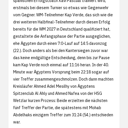
spanischen Erfolgscoach Xavi Pascual trainiert wird,
erstmals bei diesem Turnier so etwas wie Gegenwehr
vom Gegner. WM-Teilnehmer Kap Verde, das sich wie die
drei weiteren Halbfinal-Teilnehmer durch diesen Erfolg
bereits für die WM 2027 in Deutschland qualifiziert hat,
gestaltete die Anfangsphase der Partie ausgeglichen,
ehe Ägypten durch einen 7:0-Lauf auf 14:5 davonzog
(22.). Doch anders als bei den Kantersiegen zuvor war
das keine endgültige Entscheidung, denn bis zur Pause
kam Kap Verde noch einmal auf 11:16 heran. In der 40.
Minute war Ägyptens Vorsprung beim 22:18 sogar auf
vier Treffer zusammengeschmolzen. Doch dann machten
Kreisläufer Ahmed Adel Mesilhy von Ägyptens
Spitzenclub Al Ahly und Ahmed Nafea von der HSG
Wetzlar kurzen Prozess: Beide erzielten die nächsten
fünf Treffer der Partie, die spätestens mit Mohab
Abdelhaks einzigem Treffer zum 31:24 (54.) entschieden
war.