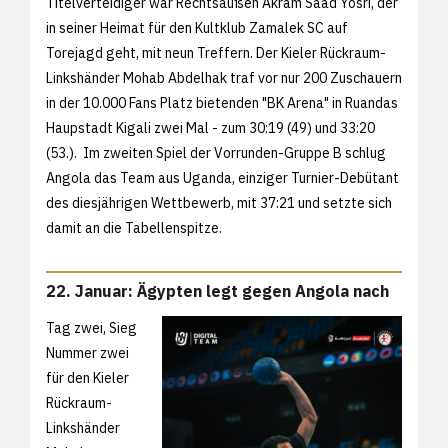
Titelverteidiger war Rechtsaußen Akram Saad Yosri, der
in seiner Heimat für den Kultklub Zamalek SC auf
Torejagd geht, mit neun Treffern. Der Kieler Rückraum-
Linkshänder Mohab Abdelhak traf vor nur 200 Zuschauern
in der 10.000 Fans Platz bietenden "BK Arena" in Ruandas
Haupstadt Kigali zwei Mal - zum 30:19 (49) und 33:20
(53.). Im zweiten Spiel der Vorrunden-Gruppe B schlug
Angola das Team aus Uganda, einziger Turnier-Debütant
des diesjährigen Wettbewerb, mit 37:21 und setzte sich
damit an die Tabellenspitze.
22. Januar: Ägypten legt gegen Angola nach
Tag zwei, Sieg
Nummer zwei
für den Kieler
Rückraum-
Linkshänder