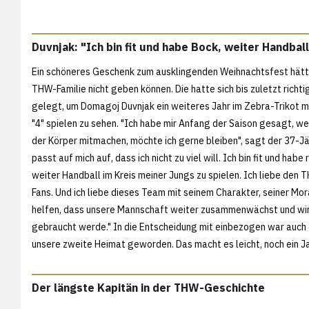
Duvnjak: "Ich bin fit und habe Bock, weiter Handball
Ein schöneres Geschenk zum ausklingenden Weihnachtsfest hätte
THW-Familie nicht geben können. Die hatte sich bis zuletzt richti
gelegt, um Domagoj Duvnjak ein weiteres Jahr im Zebra-Trikot 
"4" spielen zu sehen. "Ich habe mir Anfang der Saison gesagt, w
der Körper mitmachen, möchte ich gerne bleiben", sagt der 37-Jäh
passt auf mich auf, dass ich nicht zu viel will. Ich bin fit und habe 
weiter Handball im Kreis meiner Jungs zu spielen. Ich liebe den T
Fans. Und ich liebe dieses Team mit seinem Charakter, seiner Mor
helfen, dass unsere Mannschaft weiter zusammenwächst und wir un
gebraucht werde." In die Entscheidung mit einbezogen war auch die
unsere zweite Heimat geworden. Das macht es leicht, noch ein J
Der längste Kapitän in der THW-Geschichte