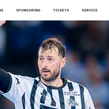
NS
SPONSORING
TICKETS
SERVICE