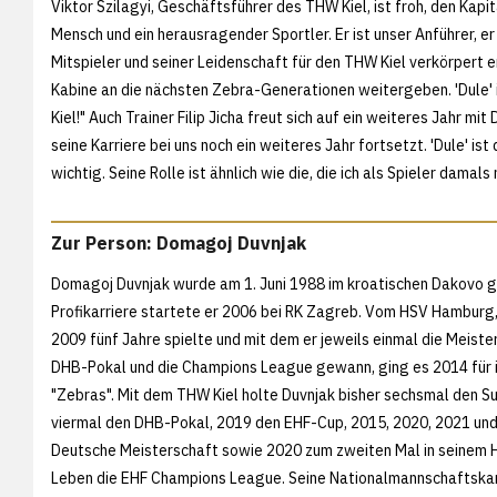
Viktor Szilagyi, Geschäftsführer des THW Kiel, ist froh, den Kapi
Mensch und ein herausragender Sportler. Er ist unser Anführer, er
Mitspieler und seiner Leidenschaft für den THW Kiel verkörpert er 
Kabine an die nächsten Zebra-Generationen weitergeben. 'Dule' i
Kiel!" Auch Trainer Filip Jicha freut sich auf ein weiteres Jahr m
seine Karriere bei uns noch ein weiteres Jahr fortsetzt. 'Dule' is
wichtig. Seine Rolle ist ähnlich wie die, die ich als Spieler damal
Zur Person: Domagoj Duvnjak
Domagoj Duvnjak wurde am 1. Juni 1988 im kroatischen Dakovo g
Profikarriere startete er 2006 bei RK Zagreb. Vom HSV Hamburg,
2009 fünf Jahre spielte und mit dem er jeweils einmal die Meiste
DHB-Pokal und die Champions League gewann, ging es 2014 für i
"Zebras". Mit dem THW Kiel holte Duvnjak bisher sechsmal den S
viermal den DHB-Pokal, 2019 den EHF-Cup, 2015, 2020, 2021 und
Deutsche Meisterschaft sowie 2020 zum zweiten Mal in seinem 
Leben die EHF Champions League. Seine Nationalmannschaftska