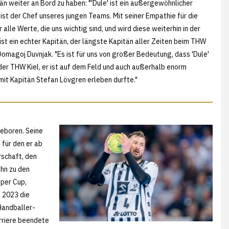
tän weiter an Bord zu haben: "'Dule' ist ein außergewöhnlicher
 ist der Chef unseres jungen Teams. Mit seiner Empathie für die
alle Werte, die uns wichtig sind, und wird diese weiterhin in der
st ein echter Kapitän, der längste Kapitän aller Zeiten beim THW
it Domagoj Duvnjak. "Es ist für uns von großer Bedeutung, dass 'Dule'
t der THW Kiel, er ist auf dem Feld und auch außerhalb enorm
s mit Kapitän Stefan Lövgren erleben durfte."
eboren. Seine
 für den er ab
rschaft, den
hn zu den
uper Cup,
 2023 die
Handballer-
rriere beendete