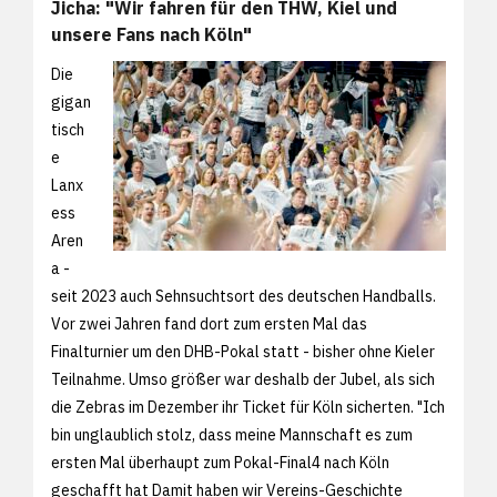
Jicha: "Wir fahren für den THW, Kiel und
unsere Fans nach Köln"
Die
gigan
tisch
e
Lanx
ess
Aren
a -
seit 2023 auch Sehnsuchtsort des deutschen Handballs.
Vor zwei Jahren fand dort zum ersten Mal das
Finalturnier um den DHB-Pokal statt - bisher ohne Kieler
Teilnahme. Umso größer war deshalb der Jubel, als sich
die Zebras im Dezember ihr Ticket für Köln sicherten. "Ich
bin unglaublich stolz, dass meine Mannschaft es zum
ersten Mal überhaupt zum Pokal-Final4 nach Köln
geschafft hat Damit haben wir Vereins-Geschichte