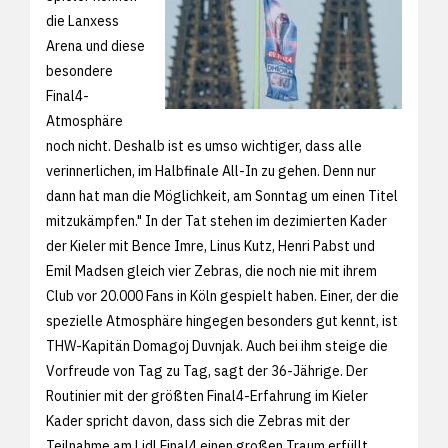
die Lanxess
Arena und diese
besondere
Final4-
Atmosphäre
noch nicht. Deshalb ist es umso wichtiger, dass alle
verinnerlichen, im Halbfinale All-In zu gehen. Denn nur
dann hat man die Möglichkeit, am Sonntag um einen Titel
mitzukämpfen." In der Tat stehen im dezimierten Kader
der Kieler mit Bence Imre, Linus Kutz, Henri Pabst und
Emil Madsen gleich vier Zebras, die noch nie mit ihrem
Club vor 20.000 Fans in Köln gespielt haben. Einer, der die
spezielle Atmosphäre hingegen besonders gut kennt, ist
THW-Kapitän Domagoj Duvnjak. Auch bei ihm steige die
Vorfreude von Tag zu Tag, sagt der 36-Jährige. Der
Routinier mit der größten Final4-Erfahrung im Kieler
Kader spricht davon, dass sich die Zebras mit der
Teilnahme am Lidl Final4 einen großen Traum erfüllt