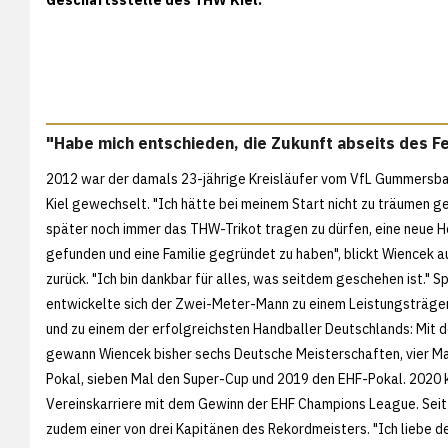
"Habe mich entschieden, die Zukunft abseits des F
2012 war der damals 23-jährige Kreisläufer vom VfL Gummers
Kiel gewechselt. "Ich hätte bei meinem Start nicht zu träumen 
später noch immer das THW-Trikot tragen zu dürfen, eine neue 
gefunden und eine Familie gegründet zu haben", blickt Wiencek a
zurück. "Ich bin dankbar für alles, was seitdem geschehen ist." Sp
entwickelte sich der Zwei-Meter-Mann zu einem Leistungsträge
und zu einem der erfolgreichsten Handballer Deutschlands: Mit 
gewann Wiencek bisher sechs Deutsche Meisterschaften, vier M
Pokal, sieben Mal den Super-Cup und 2019 den EHF-Pokal. 2020 k
Vereinskarriere mit dem Gewinn der EHF Champions League. Seit 
zudem einer von drei Kapitänen des Rekordmeisters. "Ich liebe de