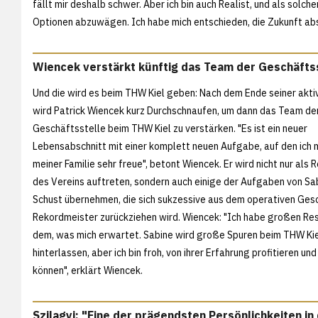
fällt mir deshalb schwer. Aber ich bin auch Realist, und als solche
Optionen abzuwägen. Ich habe mich entschieden, die Zukunft abs
Wiencek verstärkt künftig das Team der Geschäfts
Und die wird es beim THW Kiel geben: Nach dem Ende seiner akti
wird Patrick Wiencek kurz Durchschnaufen, um dann das Team de
Geschäftsstelle beim THW Kiel zu verstärken. "Es ist ein neuer
Lebensabschnitt mit einer komplett neuen Aufgabe, auf den ich 
meiner Familie sehr freue", betont Wiencek. Er wird nicht nur als
des Vereins auftreten, sondern auch einige der Aufgaben von Sa
Schust übernehmen, die sich sukzessive aus dem operativen Ges
Rekordmeister zurückziehen wird. Wiencek: "Ich habe großen Re
dem, was mich erwartet. Sabine wird große Spuren beim THW Ki
hinterlassen, aber ich bin froh, von ihrer Erfahrung profitieren und
können", erklärt Wiencek.
Szilagyi: "Eine der prägendsten Persönlichkeiten 