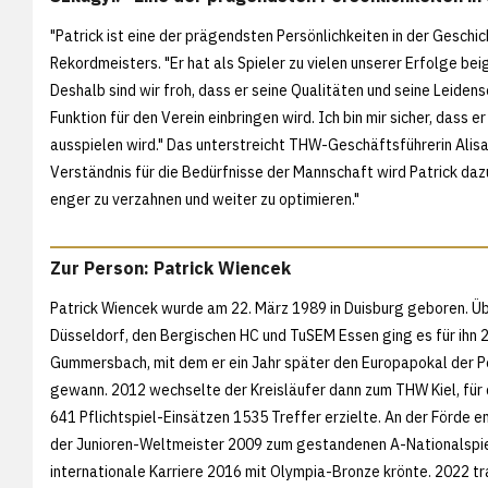
"Patrick ist eine der prägendsten Persönlichkeiten in der Geschi
Rekordmeisters. "Er hat als Spieler zu vielen unserer Erfolge be
Deshalb sind wir froh, dass er seine Qualitäten und seine Leidens
Funktion für den Verein einbringen wird. Ich bin mir sicher, dass
ausspielen wird." Das unterstreicht THW-Geschäftsführerin Alis
Verständnis für die Bedürfnisse der Mannschaft wird Patrick da
enger zu verzahnen und weiter zu optimieren."
Zur Person: Patrick Wiencek
Patrick Wiencek wurde am 22. März 1989 in Duisburg geboren. Ü
Düsseldorf, den Bergischen HC und TuSEM Essen ging es für ihn
Gummersbach, mit dem er ein Jahr später den Europapokal der P
gewann. 2012 wechselte der Kreisläufer dann zum THW Kiel, für d
641 Pflichtspiel-Einsätzen 1535 Treffer erzielte. An der Förde e
der Junioren-Weltmeister 2009 zum gestandenen A-Nationalspiel
internationale Karriere 2016 mit Olympia-Bronze krönte. 2022 t