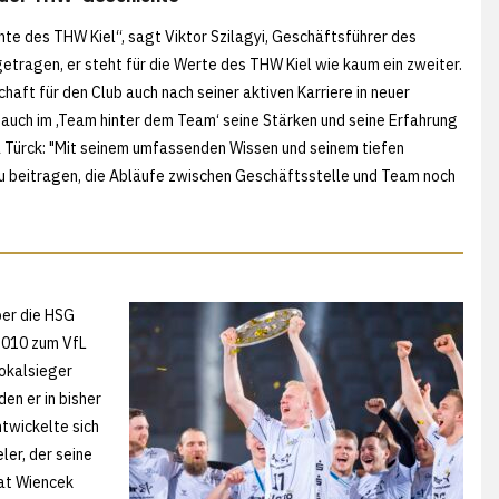
chte des THW Kiel“, sagt Viktor Szilagyi, Geschäftsführer des
igetragen, er steht für die Werte des THW Kiel wie kaum ein zweiter.
chaft für den Club auch nach seiner aktiven Karriere in neuer
 er auch im ‚Team hinter dem Team‘ seine Stärken und seine Erfahrung
a Türck: "Mit seinem umfassenden Wissen und seinem tiefen
zu beitragen, die Abläufe zwischen Geschäftsstelle und Team noch
ber die HSG
 2010 zum VfL
okalsieger
en er in bisher
ntwickelte sich
er, der seine
rat Wiencek