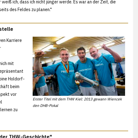
r weiß ich, dass ich nicht jünger werde. Es war an der Zeit, die
eits des Feldes zu planen."
stelle
ven Karriere
r
mich mit
 Repräsentant
bine Holdorf-
chäft beim
spekt vor
Erster Titel mit dem THW Kiel: 2013 gewann Wiencek
el
den DHB-Pokal
 lernen zu
in der THW-Geschichte"