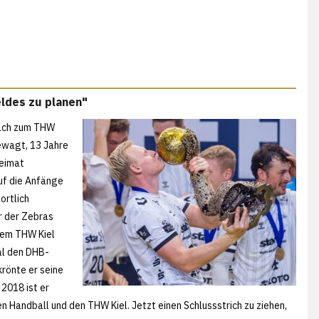
eldes zu planen"
bach zum THW
gewagt, 13 Jahre
Heimat
uf die Anfänge
ortlich
r der Zebras
dem THW Kiel
al den DHB-
rönte er seine
2018 ist er
n Handball und den THW Kiel. Jetzt einen Schlussstrich zu ziehen,