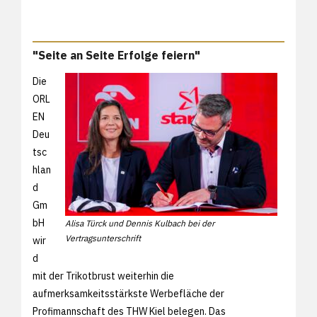
"Seite an Seite Erfolge feiern"
Die
ORL
EN
Deu
tsc
hlan
d
Gm
bH
Alisa Türck und Dennis Kulbach bei der
Vertragsunterschrift
wir
d
mit der Trikotbrust weiterhin die
aufmerksamkeitsstärkste Werbefläche der
Profimannschaft des THW Kiel belegen. Das