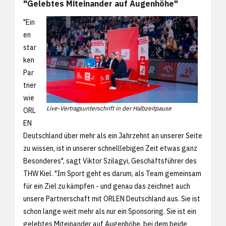
"Gelebtes Miteinander auf Augenhöhe"
"Ein
en
star
ken
Par
tner
wie
Live-Vertragsunterschrift in der Halbzeitpause
ORL
EN
Deutschland über mehr als ein Jahrzehnt an unserer Seite
zu wissen, ist in unserer schnelllebigen Zeit etwas ganz
Besonderes", sagt Viktor Szilagyi, Geschäftsführer des
THW Kiel. "Im Sport geht es darum, als Team gemeinsam
für ein Ziel zu kämpfen - und genau das zeichnet auch
unsere Partnerschaft mit ORLEN Deutschland aus. Sie ist
schon lange weit mehr als nur ein Sponsoring. Sie ist ein
gelebtes Miteinander auf Augenhöhe, bei dem beide