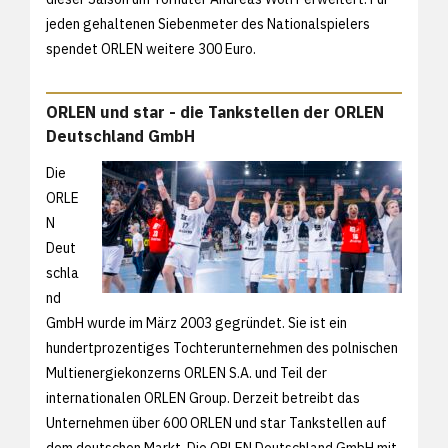
jeden gehaltenen Siebenmeter des Nationalspielers
spendet ORLEN weitere 300 Euro.
ORLEN und star - die Tankstellen der ORLEN
Deutschland GmbH
Die
ORLE
N
Deut
schla
nd
GmbH wurde im März 2003 gegründet. Sie ist ein
hundertprozentiges Tochterunternehmen des polnischen
Multienergiekonzerns ORLEN S.A. und Teil der
internationalen ORLEN Group. Derzeit betreibt das
Unternehmen über 600 ORLEN und star Tankstellen auf