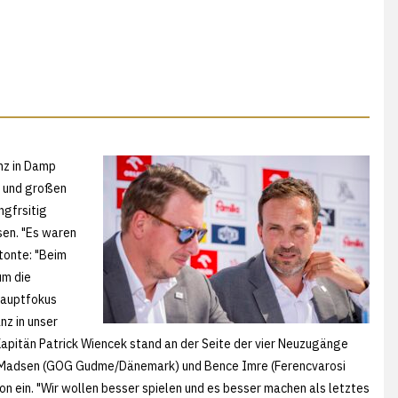
nz in Damp
n und großen
ngfrsitig
en. "Es waren
tonte: "Beim
um die
 Hauptfokus
nz in unser
 Kapitän Patrick Wiencek stand an der Seite der vier Neuzugänge
il Madsen (GOG Gudme/Dänemark) und Bence Imre (Ferencvarosi
n ein. "Wir wollen besser spielen und es besser machen als letztes