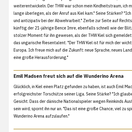
weiterentwickeln. Der THW war schon mein Kindheitstraum, ich m
lange überlegen, als der Anruf aus Kiel kam." Seine Stärken? "Ich 
und antizipativ bei der Abwehrarbeit." Zerbe zur Seite auf Rech
künftig der 21-jährige Bence Imre, ebenfalls schnell wie der Blitz
stolzer Moment für ihn gewesen, als der THW Kiel sich gemeldet
das ungarische Riesentalent. "Der THW Kiel ist für mich der wicht
Europa. Ich freue mich auf die Zukunft: neue Sprache, neues Land
eine große Herausforderung."
Emil Madsen freut sich auf die Wunderino Arena
Glücklich, in Kiel einen Platz gefunden zu haben, ist auch Emil 
erfolgreichster Torschütze seiner Liga. Seine Stärke? "Ich glau
Gesicht. Dass der dänische Nationalspieler wegen Reinkinds Ausf
sein wird, spornt ihn nur an. "Das ist eine große Chance, viel zu s
Wunderino Arena aufzulaufen."