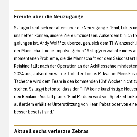
Freude über die Neuzugänge
Szilagyi freut sich vor allem über die Neuzugänge. "Emil, Lukas 
uns helfen können, unsere Ziele umzusetzen. Außerdem bin ich fr
gelungen ist, Andy Wolff zu überzeugen, sich dem THW anzuschli
der Mannschaft neue Impulse geben." Szilagyi erwähnte indes au
momentanen Probleme, die die Mannschaft vor dem Saisonstart 
Reinkind fällt nach der Operation an der Achillessehne mindesten
2024 aus, außerdem wurde Torhüter Tomas Mrkva am Meniskus o
Tscheche wird dem Team in den kommenden fünf Wochen nicht z
stehen. Szilagyi betonte, dass der THW keine kurzfristige Neuver
den Reinkind-Ausfall plane. "Emil Madsen wird viel Spielzeit be
außerdem erhält er Unterstützung von Henri Pabst oder von eine
besser besetzt sind."
Aktuell sechs verletzte Zebras