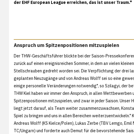
der EHF European League erreichen, das ist unser Traum."
Anspruch um Spitzenpositionen mitzuspielen
Der THW-Geschäftsführer blickte bei der Saison-Pressekonfere
zurück auf einen ereignisreichen Sommer, in dem an vielen kleine
Stellschrauben gedreht worden sei. Die Verpflichtung der drei la
geplanten Neuzugänge und von Andreas Wolff sei so eine gewes
einige personelle Veränderungen notwendig", so Szilagyi, der be
THW Kiel haben wir immer den Anspruch, in allen Wettbewerben 
Spitzenpositionen mitzuspielen, und zwar in jeder Saison. Unser
liegt jetzt darauf, als Team weiter zusammenzuwachsen, Konsta
Spiel zu bringen und uns in allen Bereichen weiterzuentwickeln."
Andreas Wolff (KS Kielce/Polen), Lukas Zerbe (TBV Lemgo, Em
TC/Ungarn) und forderte auch Demut für die bevorstehende Saiso