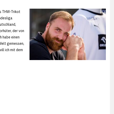
as THW-Trikot
ndesliga
eutschland,
rhüter, der von
ch habe einen
 Welt gemessen,
ill ich mit dem