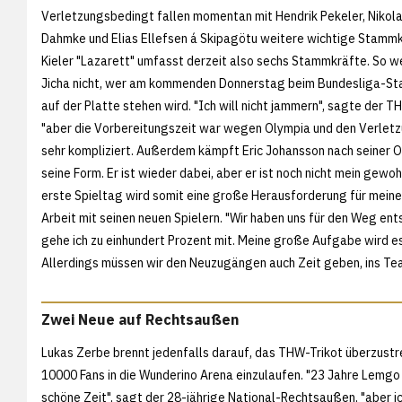
Verletzungsbedingt fallen momentan mit Hendrik Pekeler, Nikola 
Dahmke und Elias Ellefsen á Skipagötu weitere wichtige Stammk
Kieler "Lazarett" umfasst derzeit also sechs Stammkräfte. So wei
Jicha nicht, wer am kommenden Donnerstag beim Bundesliga-Sta
auf der Platte stehen wird. "Ich will nicht jammern", sagte der T
"aber die Vorbereitungszeit war wegen Olympia und den Verle
sehr kompliziert. Außerdem kämpft Eric Johansson nach seiner 
seine Form. Er ist wieder dabei, aber er ist noch nicht mein gewoh
erste Spieltag wird somit eine große Herausforderung für meine M
Arbeit mit seinen neuen Spielern. "Wir haben uns für den Weg ent
gehe ich zu einhundert Prozent mit. Meine große Aufgabe wird es
Allerdings müssen wir den Neuzugängen auch Zeit geben, ins Team 
Zwei Neue auf Rechtsaußen
Lukas Zerbe brennt jedenfalls darauf, das THW-Trikot überzustre
10000 Fans in die Wunderino Arena einzulaufen. "23 Jahre Lemgo
schöne Zeit", sagt der 28-jährige National-Rechtsaußen, "aber ic