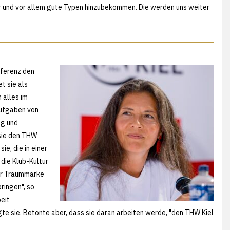
ler und vor allem gute Typen hinzubekommen. Die werden uns weiter
nferenz den
t sie als
 alles im
Aufgaben von
ng und
 sie den THW
ie, die in einer
die Klub-Kultur
ner Traummarke
ringen", so
beit
te sie. Betonte aber, dass sie daran arbeiten werde, "den THW Kiel