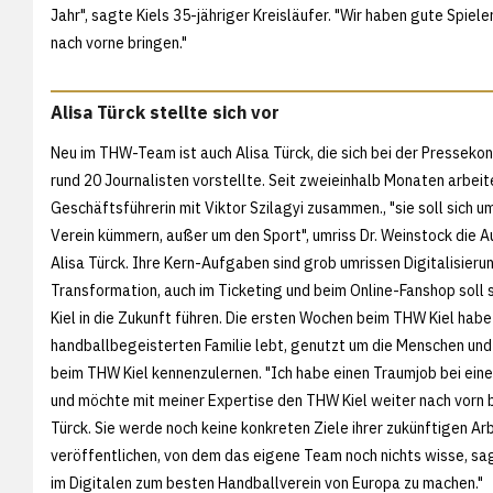
Jahr", sagte Kiels 35-jähriger Kreisläufer. "Wir haben gute Spie
nach vorne bringen."
Alisa Türck stellte sich vor
Neu im THW-Team ist auch Alisa Türck, die sich bei der Presseko
rund 20 Journalisten vorstellte. Seit zweieinhalb Monaten arbeite
Geschäftsführerin mit Viktor Szilagyi zusammen., "sie soll sich um
Verein kümmern, außer um den Sport", umriss Dr. Weinstock die 
Alisa Türck. Ihre Kern-Aufgaben sind grob umrissen Digitalisieru
Transformation, auch im Ticketing und beim Online-Fanshop soll
Kiel in die Zukunft führen. Die ersten Wochen beim THW Kiel habe s
handballbegeisterten Familie lebt, genutzt um die Menschen und 
beim THW Kiel kennenzulernen. "Ich habe einen Traumjob bei ei
und möchte mit meiner Expertise den THW Kiel weiter nach vorn b
Türck. Sie werde noch keine konkreten Ziele ihrer zukünftigen Ar
veröffentlichen, von dem das eigene Team noch nichts wisse, sag
im Digitalen zum besten Handballverein von Europa zu machen."