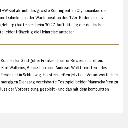
r THW Kiel aktuell das größte Kontingent an Olympioniken der
ne Dahmke aus der Warteposition des 17er-Kaders in das
gdeburg) hatte sich beim 30:27-Auftaktsieg der deutschen
leider frühzeitig die Heimreise antreten.
n Können für Gastgeber Frankreich unter Beweis zu stellen.
 Karl Wallinius, Bence Imre und Andreas Wolff feierten indes
e Ferienzeit in Schleswig-Holstein ließen jetzt die Verantwortlichen
 morgigen Dienstag vereinbarte Testspiel beider Mannschaften zu
hluss der Vorbereitung gespielt - und das mit dem kompletten