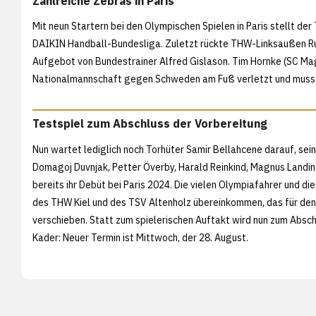
Zahlreiche Zebras in Paris
Mit neun Startern bei den Olympischen Spielen in Paris stellt de
DAIKIN Handball-Bundesliga. Zuletzt rückte THW-Linksaußen Ru
Aufgebot von Bundestrainer Alfred Gislason. Tim Hornke (SC Ma
Nationalmannschaft gegen Schweden am Fuß verletzt und musste 
Testspiel zum Abschluss der Vorbereitung
Nun wartet lediglich noch Torhüter Samir Bellahcene darauf, sei
Domagoj Duvnjak, Petter Överby, Harald Reinkind, Magnus Landin,
bereits ihr Debüt bei Paris 2024. Die vielen Olympiafahrer und di
des THW Kiel und des TSV Altenholz übereinkommen, das für den
verschieben. Statt zum spielerischen Auftakt wird nun zum Absc
Kader: Neuer Termin ist Mittwoch, der 28. August.