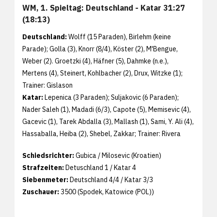
WM, 1. Spieltag: Deutschland - Katar 31:27
(18:13)
Deutschland:
Wolff (15 Paraden), Birlehm (keine
Parade); Golla (3), Knorr (8/4), Köster (2), M'Bengue,
Weber (2). Groetzki (4), Häfner (5), Dahmke (n.e.),
Mertens (4), Steinert, Kohlbacher (2), Drux, Witzke (1);
Trainer: Gislason
Katar:
Lepenica (3 Paraden); Suljakovic (6 Paraden);
Nader Saleh (1), Madadi (6/3), Capote (5), Memisevic (4),
Gacevic (1), Tarek Abdalla (3), Mallash (1), Sami, Y. Ali (4),
Hassaballa, Heiba (2), Shebel, Zakkar; Trainer: Rivera
Schiedsrichter:
Gubica / Milosevic (Kroatien)
Strafzeiten:
Detuschland 1 / Katar 4
Siebenmeter:
Deutschland 4/4 / Katar 3/3
Zuschauer:
3500 (Spodek, Katowice (POL))