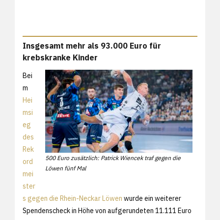
Insgesamt mehr als 93.000 Euro für
krebskranke Kinder
Bei
m
Hei
msi
eg
des
Rek
500 Euro zusätzlich: Patrick Wiencek traf gegen die
ord
Löwen fünf Mal
mei
ster
s gegen die Rhein-Neckar Löwen
wurde ein weiterer
Spendenscheck in Höhe von aufgerundeten 11.111 Euro