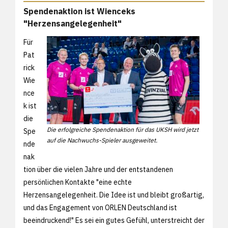
Spendenaktion ist Wienceks
"Herzensangelegenheit"
Für
Pat
rick
Wie
nce
k ist
die
Die erfolgreiche Spendenaktion für das UKSH wird jetzt
Spe
auf die Nachwuchs-Spieler ausgeweitet.
nde
nak
tion über die vielen Jahre und der entstandenen
persönlichen Kontakte "eine echte
Herzensangelegenheit. Die Idee ist und bleibt großartig,
und das Engagement von ORLEN Deutschland ist
beeindruckend!" Es sei ein gutes Gefühl, unterstreicht der