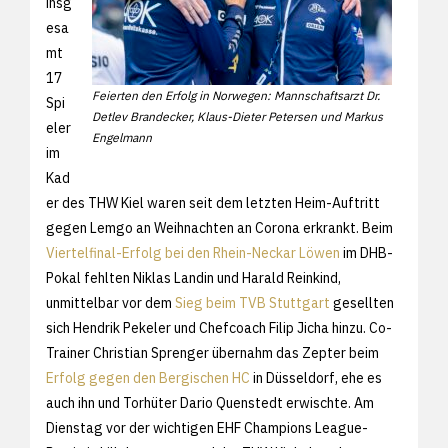
insg
esa
mt
17
Feierten den Erfolg in Norwegen: Mannschaftsarzt Dr.
Spi
Detlev Brandecker, Klaus-Dieter Petersen und Markus
eler
Engelmann
im
Kad
er des THW Kiel waren seit dem letzten Heim-Auftritt
gegen Lemgo an Weihnachten an Corona erkrankt. Beim
Viertelfinal-Erfolg bei den Rhein-Neckar Löwen
im DHB-
Pokal fehlten Niklas Landin und Harald Reinkind,
unmittelbar vor dem
Sieg beim TVB Stuttgart
gesellten
sich Hendrik Pekeler und Chefcoach Filip Jicha hinzu. Co-
Trainer Christian Sprenger übernahm das Zepter beim
Erfolg gegen den Bergischen HC
in Düsseldorf, ehe es
auch ihn und Torhüter Dario Quenstedt erwischte. Am
Dienstag vor der wichtigen EHF Champions League-