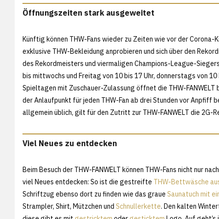
Öffnungszeiten stark ausgeweitet
Künftig können THW-Fans wieder zu Zeiten wie vor der Corona-K
exklusive THW-Bekleidung anprobieren und sich über den Rekordme
des Rekordmeisters und viermaligen Champions-League-Sieger
bis mittwochs und Freitag von 10 bis 17 Uhr, donnerstags von 10
Spieltagen mit Zuschauer-Zulassung öffnet die THW-FANWELT bi
der Anlaufpunkt für jeden THW-Fan ab drei Stunden vor Anpfiff 
allgemein üblich, gilt für den Zutritt zur THW-FANWELT die 2G-R
Viel Neues zu entdecken
Beim Besuch der THW-FANWELT können THW-Fans nicht nur nach 
viel Neues entdecken: So ist die gestreifte
THW-Bettwäsche aus
Schriftzug ebenso dort zu finden wie das graue
Saunatuch mit e
Strampler, Shirt, Mützchen und
Schnullerkette
. Den kalten Wint
diese gibt es mit
gestricktem
oder
gesticktem
Logo. Auf geht’s 