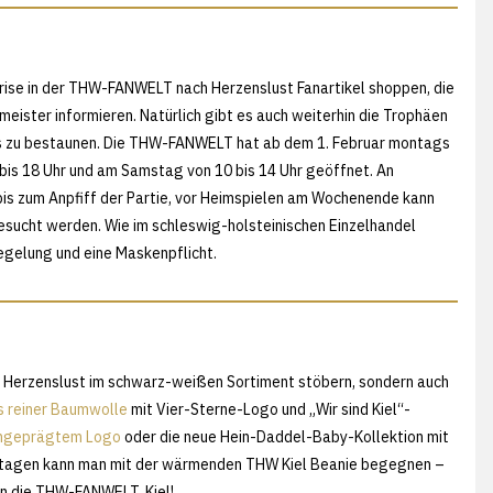
rise in der THW-FANWELT nach Herzenslust Fanartikel shoppen, die
ister informieren. Natürlich gibt es auch weiterhin die Trophäen
s zu bestaunen. Die THW-FANWELT hat ab dem 1. Februar montags
 bis 18 Uhr und am Samstag von 10 bis 14 Uhr geöffnet. An
s zum Anpfiff der Partie, vor Heimspielen am Wochenende kann
besucht werden. Wie im schleswig-holsteinischen Einzelhandel
egelung und eine Maskenpflicht.
Herzenslust im schwarz-weißen Sortiment stöbern, sondern auch
 reiner Baumwolle
mit Vier-Sterne-Logo und „Wir sind Kiel“-
ingeprägtem Logo
oder die neue Hein-Daddel-Baby-Kollektion mit
ertagen kann man mit der wärmenden THW Kiel Beanie begegnen –
in die THW-FANWELT, Kiel!