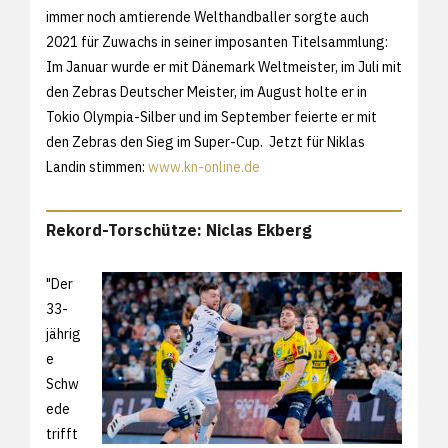
immer noch amtierende Welthandballer sorgte auch
2021 für Zuwachs in seiner imposanten Titelsammlung:
Im Januar wurde er mit Dänemark Weltmeister, im Juli mit
den Zebras Deutscher Meister, im August holte er in
Tokio Olympia-Silber und im September feierte er mit
den Zebras den Sieg im Super-Cup. Jetzt für Niklas
Landin stimmen:
www.kn-online.de
Rekord-Torschütze: Niclas Ekberg
"Der
33-
jährig
e
Schw
ede
trifft