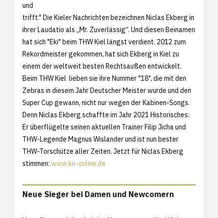
und
trifft." Die Kieler Nachrichten bezeichnen Niclas Ekberg in
ihrer Laudatio als „Mr. Zuverlässig“. Und diesen Beinamen
hat sich "Eki" beim THW Kiel längst verdient. 2012 zum
Rekordmeister gekommen, hat sich Ekberg in Kiel zu
einem der weltweit besten Rechtsaußen entwickelt.
Beim THW Kiel lieben sie ihre Nummer "18", die mit den
Zebras in diesem Jahr Deutscher Meister wurde und den
Super Cup gewann, nicht nur wegen der Kabinen-Songs.
Denn Niclas Ekberg schaffte im Jahr 2021 Historisches:
Er überflügelte seinen aktuellen Trainer Filip Jicha und
THW-Legende Magnus Wislander und ist nun bester
THW-Torschütze aller Zeiten. Jetzt für Niclas Ekberg
stimmen:
www.kn-online.de
Neue Sieger bei Damen und Newcomern