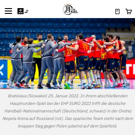
Bratislava (Slowakei) 25. Januar 2022. In ihrem abschließenden
Hauptrunden-Spiel bei der EHF EURO 2022 trifft die deutsche
Handball-Nationalmannschaft (Deutschland, schwarz) in der Ondrej
Nepela Arena auf Russland (rot). Das spanische Team steht nach dem
knappen Sieg gegen Polen jubelnd auf dem Spielfeld.