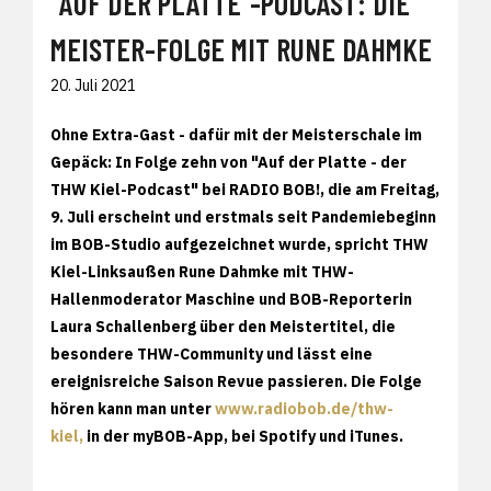
"AUF DER PLATTE"-PODCAST: DIE
MEISTER-FOLGE MIT RUNE DAHMKE
20. Juli 2021
Ohne Extra-Gast - dafür mit der Meisterschale im
Gepäck: In Folge zehn von "Auf der Platte - der
THW Kiel-Podcast" bei RADIO BOB!, die am Freitag,
9. Juli erscheint und erstmals seit Pandemiebeginn
im BOB-Studio aufgezeichnet wurde, spricht THW
Kiel-Linksaußen Rune Dahmke mit THW-
Hallenmoderator Maschine und BOB-Reporterin
Laura Schallenberg über den Meistertitel, die
besondere THW-Community und lässt eine
ereignisreiche Saison Revue passieren. Die Folge
hören kann man unter
www.radiobob.de/thw-
kiel,
in der myBOB-App, bei Spotify und iTunes.