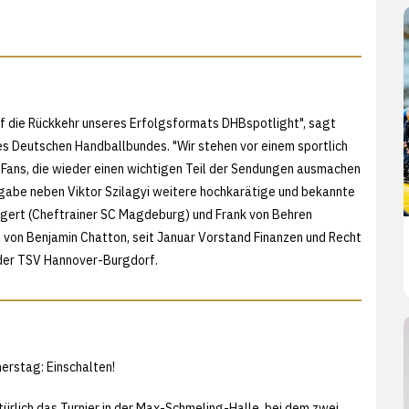
f die Rückkehr unseres Erfolgsformats DHBspotlight", sagt
Deutschen Handballbundes. "Wir stehen vor einem sportlich
Fans, die wieder einen wichtigen Teil der Sendungen ausmachen
gabe neben Viktor Szilagyi weitere hochkarätige und bekannte
gert (Cheftrainer SC Magdeburg) und Frank von Behren
 von Benjamin Chatton, seit Januar Vorstand Finanzen und Recht
der TSV Hannover-Burgdorf.
erstag: Einschalten!
türlich das Turnier in der Max-Schmeling-Halle, bei dem zwei