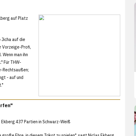
kberg auf Platz
 Jicha auf die
 Vorzeige-Profi,
il. Wenn man ihn
k." Für THW-
se-Rechtsaußen;
ngt - auf und
t."
ürfen"
e Ekberg 437 Partien in Schwarz-Weiß
ne große Ehre, in diesem Trikot zu spielen", sagt Niclas Ekberg,