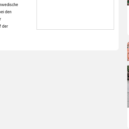
schwedische
bei den
r
f der