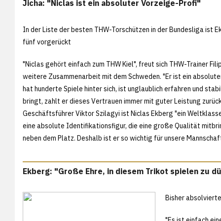
Jicha: "Niclas ist ein absoluter Vorzeige-Profi"
In der Liste der besten THW-Torschützen in der Bundesliga ist E
fünf vorgerückt
"Niclas gehört einfach zum THW Kiel", freut sich THW-Trainer Filip
weitere Zusammenarbeit mit dem Schweden. "Er ist ein absoluter
hat hunderte Spiele hinter sich, ist unglaublich erfahren und stab
bringt, zahlt er dieses Vertrauen immer mit guter Leistung zurüc
Geschäftsführer Viktor Szilagyi ist Niclas Ekberg "ein Weltklas
eine absolute Identifikationsfigur, die eine große Qualität mitbri
neben dem Platz. Deshalb ist er so wichtig für unsere Mannschaf
Ekberg: "Große Ehre, in diesem Trikot spielen zu d
Bisher absolviert
"Es ist einfach ei