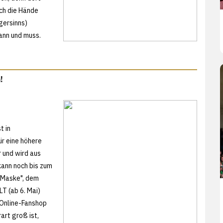
ch die Hände
gersinns)
ann und muss.
!
t in
ür eine höhere
 und wird aus
kann noch bis zum
"Maske", dem
T (ab 6. Mai)
-Online-Fanshop
art groß ist,