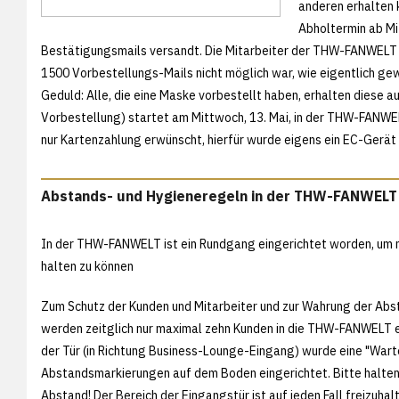
anderen erhalten 
Abholtermin ab Mi
Bestätigungsmails versandt. Die Mitarbeiter der THW-FANWELT b
1500 Vorbestellungs-Mails nicht möglich war, wie eigentlich gew
Geduld: Alle, die eine Maske vorbestellt haben, erhalten diese auc
Vorbestellung) startet am Mittwoch, 13. Mai, in der THW-FANWE
nur Kartenzahlung erwünscht, hierfür wurde eigens ein EC-Gerät 
Abstands- und Hygieneregeln in der THW-FANWELT
In der THW-FANWELT ist ein Rundgang eingerichtet worden, um
halten zu können
Zum Schutz der Kunden und Mitarbeiter und zur Wahrung der Ab
werden zeitglich nur maximal zehn Kunden in die THW-FANWELT 
der Tür (in Richtung Business-Lounge-Eingang) wurde eine "Wart
Abstandsmarkierungen auf dem Boden eingerichtet. Bitte halten S
Abstand! Der Bereich der Eingangstür ist auf jeden Fall freizuhal