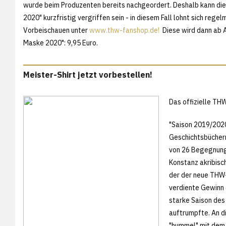
wurde beim Produzenten bereits nachgeordert. Deshalb kann di
2020" kurzfristig vergriffen sein - in diesem Fall lohnt sich rege
Vorbeischauen unter
www.thw-fanshop.de!
Diese wird dann ab A
Maske 2020": 9,95 Euro.
Meister-Shirt jetzt vorbestellen!
Das offizielle TH
"Saison 2019/2020 
Geschichtsbüchern 
von 26 Begegnunge
Konstanz akribisch 
der der neue THW-T
verdiente Gewinn 
starke Saison des
auftrumpfte. An di
"hummel" mit dem o