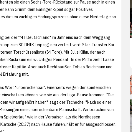
drehten sie einen Sechs-Tore-Rückstand zur Pause noch in einen
schen kann Grimm dem Balingen-Spiel sogar Positives
ob es diesen wichtigen Findungsprozess ohne diese Niederlage so
rtung bei der "MT Deutschland" im Jahr eins nach dem Weggang
ilipp zum SC DHfK Leipzig) neu verteilt wird: Star-Transfer Kai
ternen Torschützenliste (54 Tore). Mit Julis Kühn, der nach
inken Rückraum ein wuchtiges Pendant. In der Mitte zieht Lasse
htener Kapitän. Aber auch Rechtsaußen Tobias Reichmann und
l Erfahrung mit.
 das Wort "unberechenbar". Einerseits wegen der spielerischen
cht einschätzen können, wie sie aus der Liga-Pause kommen. "Die
 dem wir aufgehört haben", sagt der Tscheche. "Nach so einer
 Melsungen eine unberechenbare Mannschaft. Wir brauchen von
en Spielverlauf wie in der Vorsaison, als die Nordhessen
Klatsche (20:37) nach Hause fuhren, hält er für ausgeschlossen.
l."