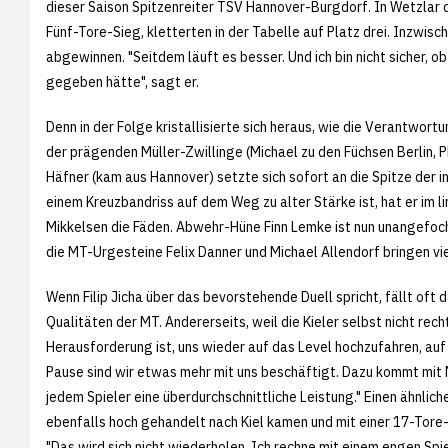
dieser Saison Spitzenreiter TSV Hannover-Burgdorf. In Wetzlar 
Fünf-Tore-Sieg, kletterten in der Tabelle auf Platz drei. Inzwi
abgewinnen. "Seitdem läuft es besser. Und ich bin nicht sicher, 
gegeben hätte", sagt er.
Denn in der Folge kristallisierte sich heraus, wie die Verantwo
der prägenden Müller-Zwillinge (Michael zu den Füchsen Berlin, Ph
Häfner (kam aus Hannover) setzte sich sofort an die Spitze der in
einem Kreuzbandriss auf dem Weg zu alter Stärke ist, hat er im l
Mikkelsen die Fäden. Abwehr-Hüne Finn Lemke ist nun unangefoc
die MT-Urgesteine Felix Danner und Michael Allendorf bringen vie
Wenn Filip Jicha über das bevorstehende Duell spricht, fällt oft
Qualitäten der MT. Andererseits, weil die Kieler selbst nicht re
Herausforderung ist, uns wieder auf das Level hochzufahren, auf
Pause sind wir etwas mehr mit uns beschäftigt. Dazu kommt mit
jedem Spieler eine überdurchschnittliche Leistung." Einen ähnlich
ebenfalls hoch gehandelt nach Kiel kamen und mit einer 17-Tore-
"Das wird sich nicht wiederholen. Ich rechne mit einem engen Spie