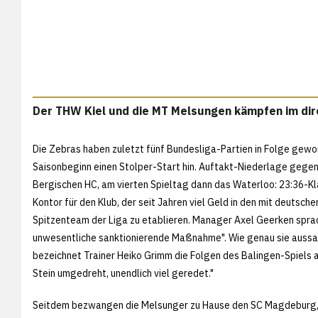
Der THW Kiel und die MT Melsungen kämpfen im dir
Die Zebras haben zuletzt fünf Bundesliga-Partien in Folge gewo
Saisonbeginn einen Stolper-Start hin. Auftakt-Niederlage gege
Bergischen HC, am vierten Spieltag dann das Waterloo: 23:36-Kl
Kontor für den Klub, der seit Jahren viel Geld in den mit deutsch
Spitzenteam der Liga zu etablieren. Manager Axel Geerken sprach
unwesentliche sanktionierende Maßnahme". Wie genau sie aussah,
bezeichnet Trainer Heiko Grimm die Folgen des Balingen-Spiels al
Stein umgedreht, unendlich viel geredet."
Seitdem bezwangen die Melsunger zu Hause den SC Magdeburg, 