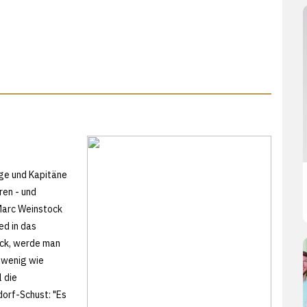
nge und Kapitäne
ren - und
 Marc Weinstock
ed in das
ock, werde man
 wenig wie
 die
dorf-Schust: "Es