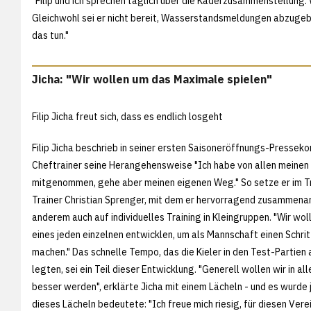
"Filip und ich sprechen täglich über die Kaderzusammenstellung. 
Gleichwohl sei er nicht bereit, Wasserstandsmeldungen abzugebe
das tun."
Jicha: "Wir wollen um das Maximale spielen"
Filip Jicha freut sich, dass es endlich losgeht
Filip Jicha beschrieb in seiner ersten Saisoneröffnungs-Presseko
Cheftrainer seine Herangehensweise "Ich habe von allen meinen
mitgenommen, gehe aber meinen eigenen Weg." So setze er im Tr
Trainer Christian Sprenger, mit dem er hervorragend zusammenar
anderem auch auf individuelles Training in Kleingruppen. "Wir wol
eines jeden einzelnen entwicklen, um als Mannschaft einen Schrit
machen." Das schnelle Tempo, das die Kieler in den Test-Partien
legten, sei ein Teil dieser Entwicklung. "Generell wollen wir in al
besser werden", erklärte Jicha mit einem Lächeln - und es wurde 
dieses Lächeln bedeutete: "Ich freue mich riesig, für diesen Verei