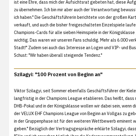
ist eine Ehre, dass mich der Aufsichtsrat gebeten hat, diese Aufg
zu übernehmen. Ich bin mir aber auch der Verantwortung bewusst,
ich haben." Die Geschäftsführerin berichtete von der großen Kar
verkauft, und auch die bisher freigeschalteten Einzelspiele laufe
Champions-Cards für alle sieben Heimspiele in der Königsklass
wichtig. Das waren wir unseren Fans schuldig. Mehr als 6.000 verk
Stadt!" Zudem sei auch das Interesse an Logen und VIP- und Bus
Schust: "Wir haben überall steigende Tendenz."
Szilagyi: "100 Prozent von Beginn an"
Viktor Szilagyi, seit Sommer ebenfalls Geschäftsführer der Kieler
langfristig in der Champions League etablieren. Das heißt, dass
DHB-Pokal und in der Königsklasse wollen wir dabei sein, wenn di
der VELUX EHF Champions League von Beginn an Vollgas zu geben:
in der Gruppenphase ist für den weiteren Wettbewerb eminent w
geben." Bezüglich der Vertragsgespräche erklärte Szilagyi, dass 