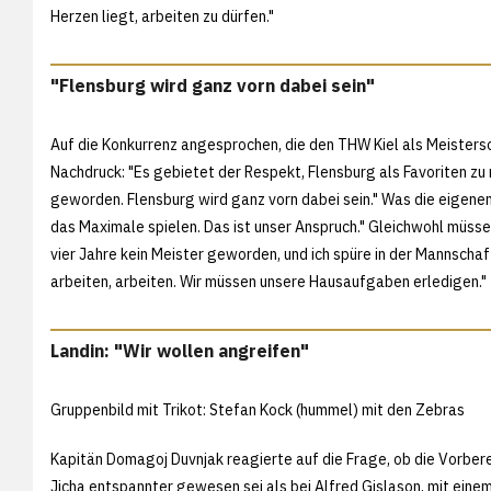
Herzen liegt, arbeiten zu dürfen."
"Flensburg wird ganz vorn dabei sein"
Auf die Konkurrenz angesprochen, die den THW Kiel als Meisters
Nachdruck: "Es gebietet der Respekt, Flensburg als Favoriten zu 
geworden. Flensburg wird ganz vorn dabei sein." Was die eigenen
das Maximale spielen. Das ist unser Anspruch." Gleichwohl müssen
vier Jahre kein Meister geworden, und ich spüre in der Mannschaf
arbeiten, arbeiten. Wir müssen unsere Hausaufgaben erledigen."
Landin: "Wir wollen angreifen"
Gruppenbild mit Trikot: Stefan Kock (hummel) mit den Zebras
Kapitän Domagoj Duvnjak reagierte auf die Frage, ob die Vorberei
Jicha entspannter gewesen sei als bei Alfred Gislason, mit eine