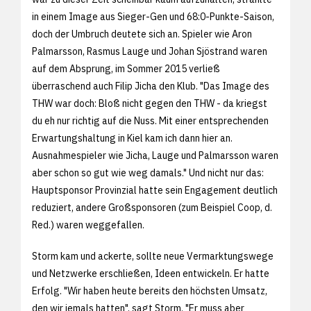
in einem Image aus Sieger-Gen und 68:0-Punkte-Saison,
doch der Umbruch deutete sich an. Spieler wie Aron
Palmarsson, Rasmus Lauge und Johan Sjöstrand waren
auf dem Absprung, im Sommer 2015 verließ
überraschend auch Filip Jicha den Klub. "Das Image des
THW war doch: Bloß nicht gegen den THW - da kriegst
du eh nur richtig auf die Nuss. Mit einer entsprechenden
Erwartungshaltung in Kiel kam ich dann hier an.
Ausnahmespieler wie Jicha, Lauge und Palmarsson waren
aber schon so gut wie weg damals." Und nicht nur das:
Hauptsponsor Provinzial hatte sein Engagement deutlich
reduziert, andere Großsponsoren (zum Beispiel Coop, d.
Red.) waren weggefallen.
Storm kam und ackerte, sollte neue Vermarktungswege
und Netzwerke erschließen, Ideen entwickeln. Er hatte
Erfolg. "Wir haben heute bereits den höchsten Umsatz,
den wir jemals hatten", sagt Storm. "Er muss aber