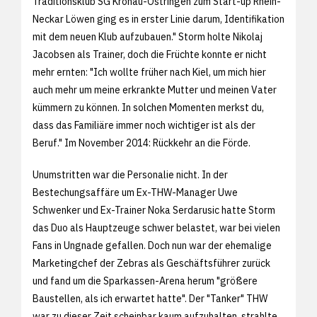
Traditionsklub SG Kronau-Östringen zum Start-up Rhein-
Neckar Löwen ging es in erster Linie darum, Identifikation
mit dem neuen Klub aufzubauen." Storm holte Nikolaj
Jacobsen als Trainer, doch die Früchte konnte er nicht
mehr ernten: "Ich wollte früher nach Kiel, um mich hier
auch mehr um meine erkrankte Mutter und meinen Vater
kümmern zu können. In solchen Momenten merkst du,
dass das Familiäre immer noch wichtiger ist als der
Beruf." Im November 2014: Rückkehr an die Förde.
Unumstritten war die Personalie nicht. In der
Bestechungsaffäre um Ex-THW-Manager Uwe
Schwenker und Ex-Trainer Noka Serdarusic hatte Storm
das Duo als Hauptzeuge schwer belastet, war bei vielen
Fans in Ungnade gefallen. Doch nun war der ehemalige
Marketingchef der Zebras als Geschäftsführer zurück
und fand um die Sparkassen-Arena herum "größere
Baustellen, als ich erwartet hatte". Der "Tanker" THW
war zu dieser Zeit scheinbar kaum aufzuhalten, strahlte