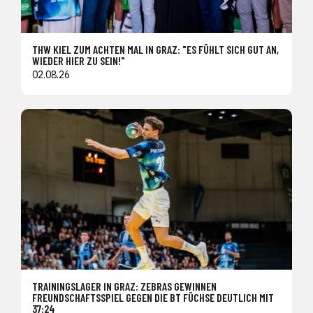
THW KIEL ZUM ACHTEN MAL IN GRAZ: "ES FÜHLT SICH GUT AN,
WIEDER HIER ZU SEIN!"
02.08.26
TRAININGSLAGER IN GRAZ: ZEBRAS GEWINNEN
FREUNDSCHAFTSSPIEL GEGEN DIE BT FÜCHSE DEUTLICH MIT
37:24