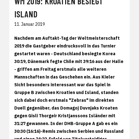
WM 2019: KROATIEN BESIEGT
ISLAND
11. Januar 2019
Nachdem am Auftakt-Tag der Weltmeisterschaft
2019 die Gastgeber eindrucksvoll in das Turnier
gestartet waren - Deutschland besiegte Korea
30:19, Dänemark fegte Chile mit 39:16 aus der Halle
- griffen am Freitag erstmals alle weiteren
Mannschaften in das Geschehen ein. Aus Kieler
Sicht besonders interessant war das Spiel in
Gruppe B zwischen Kroatien und Island, standen
sich dabei doch erstmals "Zebras" im direkten
Duell gegenüber, das Domagoj Duvnjaks Kroaten
gegen Gisli Thorgeir Kristjanssons Isländer mit
31:27 gewannen. In der DHB-Gruppe A gab es ein
30:30 (16:16)-Remis zwischen Serbien und Russland
und einen 24:22-Erfolg von Titelverteidiger