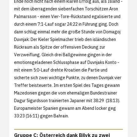
Ende noch nicht nach einem klaren Erfolg aus, als Island -
mit dem überragenden siebenfachen Torschützen Aron
Palmarsson - einen Vier-Tore-Rückstand egalisierte und
durch einem 7:1-Lauf sogar 24:22 in Führung ging. Doch
dann schlug einmal mehr die große Stunde von Domagoj
Duvnjak: Der Kieler Spielmacher trieb den isländischen
Rückraum als Spitze der offensiven Deckung zur
Verzweiflung. Gleich drei Ballgewinne gingen in der
emotionsgeladenen Schlussphase auf Duvnjaks Konto -
mit einem 5:0-Lauf drehte Kroatien die Partie und
sicherte sich zwei wichtige Punkte, zu denen Duvnjak vier
Treffer beisteuerte. Im ersten Spiel des Tages gewann
Mazedonien gegen die vom ehemaligen Bundestrainer
Dagur Sigurdsson trainierten Japaner mit 38:29 (18:13).
Europameister Spanien gewann am Abend locker geg
33:23 (16:11) gegen Bahrain.
Gruppe C: Österreich dank Bilyk zu zwei