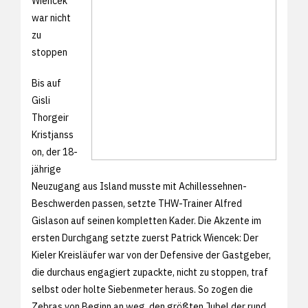
Wiencek
war nicht
zu
stoppen
Bis auf
Gisli
Thorgeir
Kristjanss
on, der 18-
jährige
Neuzugang aus Island musste mit Achillessehnen-
Beschwerden passen, setzte THW-Trainer Alfred
Gislason auf seinen kompletten Kader. Die Akzente im
ersten Durchgang setzte zuerst Patrick Wiencek: Der
Kieler Kreisläufer war von der Defensive der Gastgeber,
die durchaus engagiert zupackte, nicht zu stoppen, traf
selbst oder holte Siebenmeter heraus. So zogen die
Zebras von Beginn an weg, den größten Jubel der rund