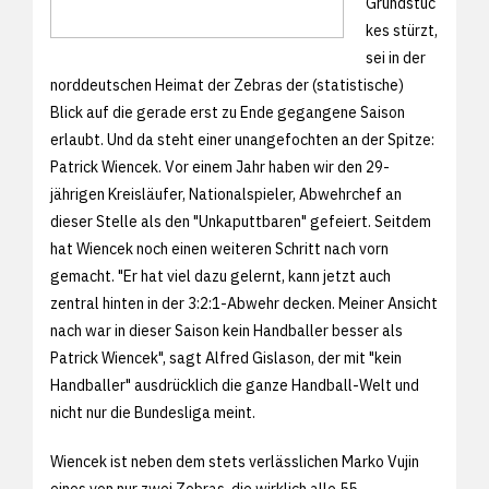
Grundstüc
kes stürzt,
sei in der
norddeutschen Heimat der Zebras der (statistische)
Blick auf die gerade erst zu Ende gegangene Saison
erlaubt. Und da steht einer unangefochten an der Spitze:
Patrick Wiencek. Vor einem Jahr haben wir den 29-
jährigen Kreisläufer, Nationalspieler, Abwehrchef an
dieser Stelle als den "Unkaputtbaren" gefeiert. Seitdem
hat Wiencek noch einen weiteren Schritt nach vorn
gemacht. "Er hat viel dazu gelernt, kann jetzt auch
zentral hinten in der 3:2:1-Abwehr decken. Meiner Ansicht
nach war in dieser Saison kein Handballer besser als
Patrick Wiencek", sagt Alfred Gislason, der mit "kein
Handballer" ausdrücklich die ganze Handball-Welt und
nicht nur die Bundesliga meint.
Wiencek ist neben dem stets verlässlichen Marko Vujin
eines von nur zwei Zebras, die wirklich alle 55