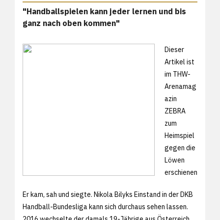
"Handballspielen kann jeder lernen und bis
ganz nach oben kommen"
Dieser
Artikel ist
im THW-
Arenamag
azin
ZEBRA
zum
Heimspiel
gegen die
Löwen
erschienen
Er kam, sah und siegte. Nikola Bilyks Einstand in der DKB
Handball-Bundesliga kann sich durchaus sehen lassen.
2016 wechselte der damals 19-Jährige aus Österreich