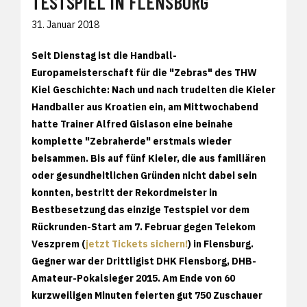
TESTSPIEL IN FLENSBORG
31. Januar 2018
Seit Dienstag ist die Handball-
Europameisterschaft für die "Zebras" des THW
Kiel Geschichte: Nach und nach trudelten die Kieler
Handballer aus Kroatien ein, am Mittwochabend
hatte Trainer Alfred Gislason eine beinahe
komplette "Zebraherde" erstmals wieder
beisammen. Bis auf fünf Kieler, die aus familiären
oder gesundheitlichen Gründen nicht dabei sein
konnten, bestritt der Rekordmeister in
Bestbesetzung das einzige Testspiel vor dem
Rückrunden-Start am 7. Februar gegen Telekom
Veszprem (
jetzt Tickets sichern!
) in Flensburg.
Gegner war der Drittligist DHK Flensborg, DHB-
Amateur-Pokalsieger 2015. Am Ende von 60
kurzweiligen Minuten feierten gut 750 Zuschauer