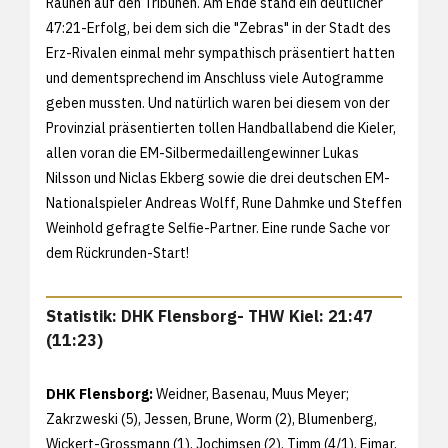
Raunen auf den Tribünen. Am Ende stand ein deutlicher
47:21-Erfolg, bei dem sich die "Zebras" in der Stadt des
Erz-Rivalen einmal mehr sympathisch präsentiert hatten
und dementsprechend im Anschluss viele Autogramme
geben mussten. Und natürlich waren bei diesem von der
Provinzial präsentierten tollen Handballabend die Kieler,
allen voran die EM-Silbermedaillengewinner Lukas
Nilsson und Niclas Ekberg sowie die drei deutschen EM-
Nationalspieler Andreas Wolff, Rune Dahmke und Steffen
Weinhold gefragte Selfie-Partner. Eine runde Sache vor
dem Rückrunden-Start!
Statistik: DHK Flensborg- THW Kiel: 21:47
(11:23)
DHK Flensborg:
Weidner, Basenau, Muus Meyer;
Zakrzweski (5), Jessen, Brune, Worm (2), Blumenberg,
Wickert-Grossmann (1), Jochimsen (2), Timm (4/1), Ejmar,