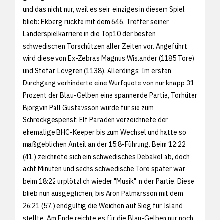
und das nicht nur, weil es sein einziges in diesem Spiel
blieb: Ekberg rückte mit dem 646. Treffer seiner
Länderspielkarriere in die Top10 der besten
schwedischen Torschützen aller Zeiten vor. Angeführt
wird diese von Ex-Zebras Magnus Wislander (1185 Tore)
und Stefan Lövgren (1138). Allerdings: Im ersten
Durchgang verhinderte eine Wurfquote von nur knapp 31
Prozent der Blau-Gelben eine spannende Partie, Torhüter
Björgvin Pall Gustavsson wurde für sie zum
Schreckgespenst: Elf Paraden verzeichnete der
ehemalige BHC-Keeper bis zum Wechsel und hatte so
maßgeblichen Anteil an der 15:8-Führung. Beim 12:22
(41.) zeichnete sich ein schwedisches Debakel ab, doch
acht Minuten und sechs schwedische Tore später war
beim 18:22 urplötzlich wieder "Musik" in der Partie. Diese
blieb nun ausgeglichen, bis Aron Palmarsson mit dem
26:21 (57.) endgültig die Weichen auf Sieg für Island
stellte. Am Ende reichte es für die Blau-Gelben nur noch