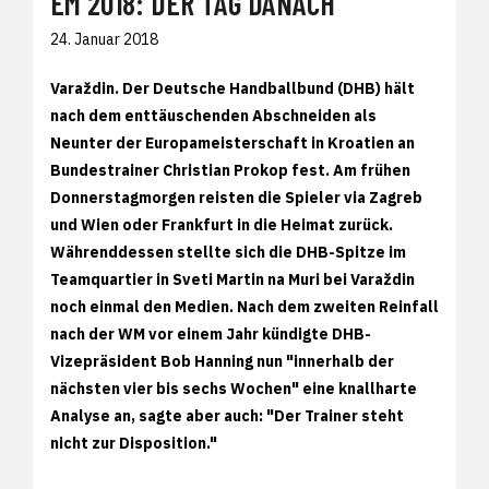
EM 2018: DER TAG DANACH
24. Januar 2018
Varaždin. Der Deutsche Handballbund (DHB) hält
nach dem enttäuschenden Abschneiden als
Neunter der Europameisterschaft in Kroatien an
Bundestrainer Christian Prokop fest. Am frühen
Donnerstagmorgen reisten die Spieler via Zagreb
und Wien oder Frankfurt in die Heimat zurück.
Währenddessen stellte sich die DHB-Spitze im
Teamquartier in Sveti Martin na Muri bei Varaždin
noch einmal den Medien. Nach dem zweiten Reinfall
nach der WM vor einem Jahr kündigte DHB-
Vizepräsident Bob Hanning nun "innerhalb der
nächsten vier bis sechs Wochen" eine knallharte
Analyse an, sagte aber auch: "Der Trainer steht
nicht zur Disposition."