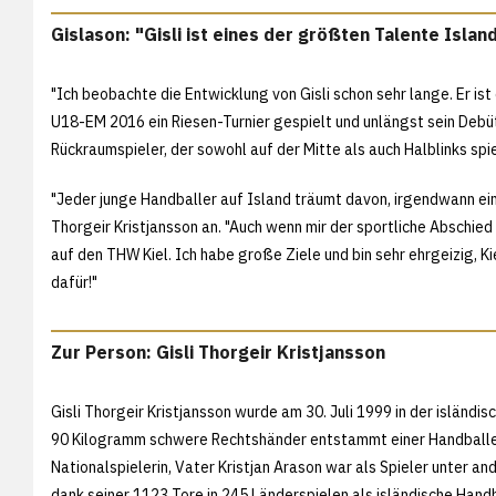
Gislason: "Gisli ist eines der größten Talente Islan
"Ich beobachte die Entwicklung von Gisli schon sehr lange. Er is
U18-EM 2016 ein Riesen-Turnier gespielt und unlängst sein Debüt 
Rückraumspieler, der sowohl auf der Mitte als auch Halblinks spi
"Jeder junge Handballer auf Island träumt davon, irgendwann ein
Thorgeir Kristjansson an. "Auch wenn mir der sportliche Abschied 
auf den THW Kiel. Ich habe große Ziele und bin sehr ehrgeizig, Ki
dafür!"
Zur Person: Gisli Thorgeir Kristjansson
Gisli Thorgeir Kristjansson wurde am 30. Juli 1999 in der isländ
90 Kilogramm schwere Rechtshänder entstammt einer Handballer
Nationalspielerin, Vater Kristjan Arason war als Spieler unter 
dank seiner 1123 Tore in 245 Länderspielen als isländische Handb