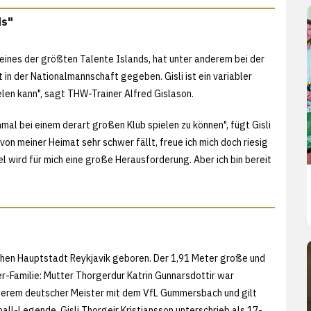
ds"
t eines der größten Talente Islands, hat unter anderem bei der
in der Nationalmannschaft gegeben. Gisli ist ein variabler
elen kann", sagt THW-Trainer Alfred Gislason.
mal bei einem derart großen Klub spielen zu können", fügt Gisli
von meiner Heimat sehr schwer fällt, freue ich mich doch riesig
el wird für mich eine große Herausforderung. Aber ich bin bereit
ischen Hauptstadt Reykjavik geboren. Der 1,91 Meter große und
-Familie: Mutter Thorgerdur Katrin Gunnarsdottir war
anderem deutscher Meister mit dem VfL Gummersbach und gilt
all-Legende. Gisli Thorgeir Kristjansson unterschrieb als 17-