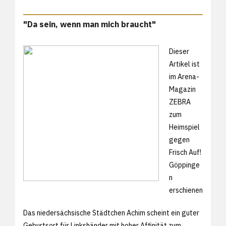
"Da sein, wenn man mich braucht"
Dieser
Artikel ist
im Arena-
Magazin
ZEBRA
zum
Heimspiel
gegen
Frisch Auf!
Göppinge
n
erschienen
Das niedersächsische Städtchen Achim scheint ein guter
Geburtsort für Linkshänder mit hoher Affinität zum