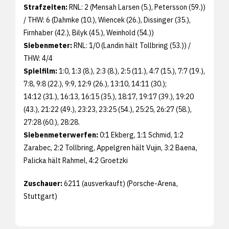
Strafzeiten:
RNL: 2 (Mensah Larsen (5.), Petersson (59.))
/ THW: 6 (Dahmke (10.), Wiencek (26.), Dissinger (35.),
Firnhaber (42.), Bilyk (45.), Weinhold (54.))
Siebenmeter:
RNL: 1/0 (Landin hält Tollbring (53.)) /
THW: 4/4
Spielfilm:
1:0, 1:3 (8.), 2:3 (8.), 2:5 (11.), 4:7 (15.), 7:7 (19.),
7:8, 9:8 (22.), 9:9, 12:9 (26.), 13:10, 14:11 (30.);
14:12 (31.), 16:13, 16:15 (35.), 18:17, 19:17 (39.), 19:20
(43.), 21:22 (49.), 23:23, 23:25 (54.), 25:25, 26:27 (58.),
27:28 (60.), 28:28.
Siebenmeterwerfen:
0:1 Ekberg, 1:1 Schmid, 1:2
Zarabec, 2:2 Tollbring, Appelgren hält Vujin, 3:2 Baena,
Palicka hält Rahmel, 4:2 Groetzki
Zuschauer:
6211 (ausverkauft) (Porsche-Arena,
Stuttgart)