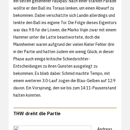
ein selten gesehener Fauxpas: Nach einer starken Parade
wollte er den Ball ins Toraus lenken, um einen Abwurf zu
bekommen. Dabei verschätzte sich Landin allerdings und
lenkte den Ball ins eigene Tor. Die Folge dieses Eigentors
war das 9:8 für die Löwen, die Marko Vujin zwar mit einem
Hammer unter die Latte beantwortete, doch die
Mannheimer waren aufgrund der vielen Kieler Fehler drin
in der Partie und hatten zudem ein wenig Glück, in dieser
Phase auch einige kritische Schiedsrichter-
Entscheidungen zu ihren Gunsten ausgelegt zu
bekommen. Es blieb dabei: Schmid machte Tempo, mit
einem weiteren 3:0-Lauf zogen die Blau-Gelben auf 12:9
davon. Ein Vorsprung, den sie bis zum 14:11-Pausenstand
halten konnten.
THW dreht die Partie
Andreas