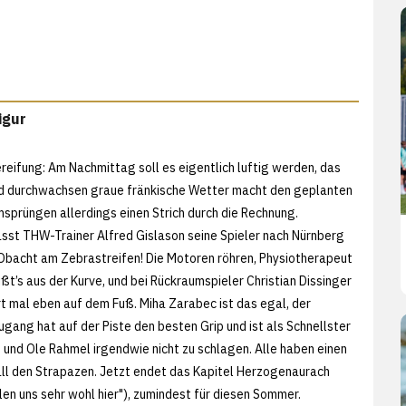
igur
reifung: Am Nachmittag soll es eigentlich luftig werden, das
d durchwachsen graue fränkische Wetter macht den geplanten
sprüngen allerdings einen Strich durch die Rechnung.
sst THW-Trainer Alfred Gislason seine Spieler nach Nürnberg
 Obacht am Zebrastreifen! Die Motoren röhren, Physiotherapeut
ßt’s aus der Kurve, und bei Rückraumspieler Christian Dissinger
t mal eben auf dem Fuß. Miha Zarabec ist das egal, der
gang hat auf der Piste den besten Grip und ist als Schnellster
 und Ole Rahmel irgendwie nicht zu schlagen. Alle haben einen
l den Strapazen. Jetzt endet das Kapitel Herzogenaurach
hlen uns sehr wohl hier"), zumindest für diesen Sommer.