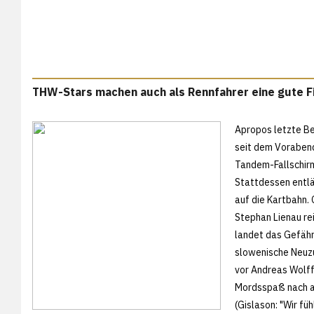
THW-Stars machen auch als Rennfahrer eine gute F
Apropos letzte Be
seit dem Voraben
Tandem-Fallschirm
Stattdessen entlä
auf die Kartbahn.
Stephan Lienau rei
landet das Gefähr
slowenische Neuzu
vor Andreas Wolff
Mordsspaß nach al
(Gislason: "Wir fü