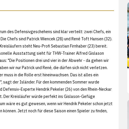
rum des Defensivgeschehens sind klar verteilt: zwei Chefs, ein
. Die Chefs sind Patrick Wiencek (28) und René Toft Hansen (32).
Kreisläufern steht Neu-Profi Sebastian Firnhaber (23) bereit.
sonelle Ausstattung sieht für THW-Trainer Alfred Gislason
aus: "Die Positionen drei und vier in der Abwehr - da gehen wir
haben wir nur Patrick und René, die dürfen sich nicht verletzen.
r muss in die Rolle erst hineinwachsen. Das ist alles ein
", sagt der Isländer. Für den kommenden Sommer wurde
nd Defensiv-Experte Hendrik Pekeler (26) von den Rhein-Neckar
t. Der Kreisläufer würde perfekt ins Gislason-Gefüge
rum wäre es gut gewesen, wenn wir Hendrik Pekeler schon jetzt
n können. Jetzt noch für diese Saison einen Spieler zu finden,