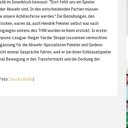
k im Innenblock bewusst. "Dort fehlt uns ein Spieler.
in der Abwehr sind. In den entscheidenden Partien müssen
te unsere Achillesferse werden." Die Bemühungen, den
 locken, waren da, auch Hendrik Pekeler selbst war nach
engungen seitens des THW wurden im Keim erstickt. In erster
Champions-League-Sieger Vardar Skopje loszueisen vermochten
 Ergänzung für die Abwehr-Spezialisten Pekeler und Gedeon
ht einmal Gespräche führen, weil er bei ihnen Schlüsselspieler
inmal Bewegung in den Transfermarkt und die Deckung der
Foto:
Sascha Klahn
)