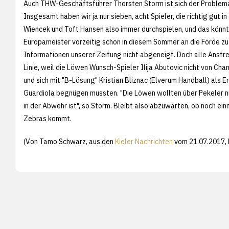
Auch THW-Geschäftsführer Thorsten Storm ist sich der Problemati
Insgesamt haben wir ja nur sieben, acht Spieler, die richtig gut 
Wiencek und Toft Hansen also immer durchspielen, und das könn
Europameister vorzeitig schon in diesem Sommer an die Förde zu
Informationen unserer Zeitung nicht abgeneigt. Doch alle Anstr
Linie, weil die Löwen Wunsch-Spieler Ilija Abutovic nicht von 
und sich mit "B-Lösung" Kristian Bliznac (Elverum Handball) als
Guardiola begnügen mussten. "Die Löwen wollten über Pekeler nic
in der Abwehr ist", so Storm. Bleibt also abzuwarten, ob noch e
Zebras kommt.
(Von Tamo Schwarz, aus den
Kieler Nachrichten
vom 21.07.2017, 