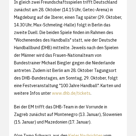
In gleich zwei Freundschaftsspielen trifft Deutschland
zunächst am 28. Oktober (14.15 Uhr, Getec-Arena) in
Magdeburg auf die Iberer, einen Tag später (29. Oktober,
14.30 Uhr, Max-Schmeling-Halle) folgt in Berlin das
zweite Duell. Die beiden Spiele finden im Rahmen des
"Wochenendes des Handballs" statt, wie der Deutsche
Handballbund (DHB) mitteilte. Jeweils nach den Spielen
der Männer wird das Frauen-Nationalteam von
Bundestrainer Michael Biegler gegen die Niederlande
antreten. Zudem ist Berlin am 28. Oktober Tagungsort
des DHB-Bundestages, am Sonntag, 29. Oktober, folgt
eine Festveranstaltung "100 Jahre Handball". Karten und
weitere Infos unter
www.dhb.de/tickets
.
Bei der EM trifft das DHB-Team in der Vorrunde in
Zagreb zunächst auf Montenegro (13. Januar), Slowenien
(15. Januar) und Mazedonien (17. Januar).
(Von Tamo Schwarz, aus den
Kieler Nachrichten
vom