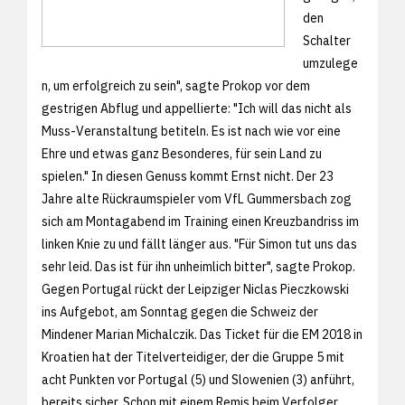
den
Schalter
umzulege
n, um erfolgreich zu sein", sagte Prokop vor dem
gestrigen Abflug und appellierte: "Ich will das nicht als
Muss-Veranstaltung betiteln. Es ist nach wie vor eine
Ehre und etwas ganz Besonderes, für sein Land zu
spielen." In diesen Genuss kommt Ernst nicht. Der 23
Jahre alte Rückraumspieler vom VfL Gummersbach zog
sich am Montagabend im Training einen Kreuzbandriss im
linken Knie zu und fällt länger aus. "Für Simon tut uns das
sehr leid. Das ist für ihn unheimlich bitter", sagte Prokop.
Gegen Portugal rückt der Leipziger Niclas Pieczkowski
ins Aufgebot, am Sonntag gegen die Schweiz der
Mindener Marian Michalczik. Das Ticket für die EM 2018 in
Kroatien hat der Titelverteidiger, der die Gruppe 5 mit
acht Punkten vor Portugal (5) und Slowenien (3) anführt,
bereits sicher. Schon mit einem Remis beim Verfolger