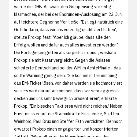
würde die DHB-Auswahl den Gruppensieg vorzeitig
klarmachen, der bei der Endrunden-Auslosung am 23. Juni
auf leichtere Gegner hoffen ließe. "Es liegt natürlich eine
Gefahr darin, dass wir uns vorzeitig qualifiziert haben",
stellte Prokop fest. "Aber ich glaube, dass alle den
Erfolg wollen und dafür auch alles investieren werden."
Die Portugiesen gelten als körperlich robust, weshalb
Prokop sie mit Katar vergleicht. Gegen die Asiaten
scheiterte Deutschland bei der WM im Achtelfinale - das
sollte Warnung genug sein. "Sie können mit einem Sieg
das EM-Ticket lösen, von daher werden sie hochmotiviert
sein. Es wird darauf ankommen, dass wir sehr aggressiv
decken und uns sehr beweglich präsentieren", erklärte
Prokop. "Ein bisschen Taktieren wird nicht reichen." Neben
Ernst muss er auf die Stammkräfte Finn Lemke, Steffen
Weinhold, Paul Drux und Steffen Fäth verzichten. Dennoch
erwartet Prokop einen engagierten und konzentrierten
Auftritt. "Wir wollen an die kleine Euphorie aus den