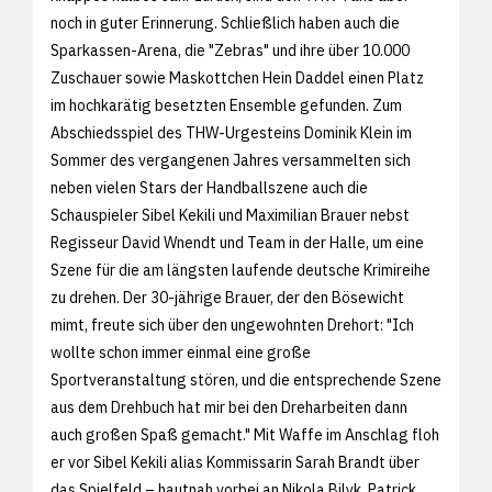
noch in guter Erinnerung. Schließlich haben auch die
Sparkassen-Arena, die "Zebras" und ihre über 10.000
Zuschauer sowie Maskottchen Hein Daddel einen Platz
im hochkarätig besetzten Ensemble gefunden. Zum
Abschiedsspiel des THW-Urgesteins Dominik Klein im
Sommer des vergangenen Jahres versammelten sich
neben vielen Stars der Handballszene auch die
Schauspieler Sibel Kekili und Maximilian Brauer nebst
Regisseur David Wnendt und Team in der Halle, um eine
Szene für die am längsten laufende deutsche Krimireihe
zu drehen. Der 30-jährige Brauer, der den Bösewicht
mimt, freute sich über den ungewohnten Drehort: "Ich
wollte schon immer einmal eine große
Sportveranstaltung stören, und die entsprechende Szene
aus dem Drehbuch hat mir bei den Dreharbeiten dann
auch großen Spaß gemacht." Mit Waffe im Anschlag floh
er vor Sibel Kekili alias Kommissarin Sarah Brandt über
das Spielfeld – hautnah vorbei an Nikola Bilyk, Patrick